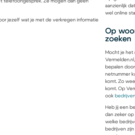
 het telefoongesprek. Ze mogen dan geen
aanzienlijk d
wel online sta
or jezelf wat je met de verkregen informatie
Op woon
zoeken
Mocht je het
Vermelden.nl,
bepalen door
netnummer kun
komt. Zo weet 
komt. Op Verm
ook
bedrijve
Heb jij een be
dan zeker op
welke bedrijv
bedrijven zi