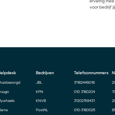
ervaring mee 
voor bedrijf j
Helpdesk
Bedrijven
Telefoonnummers
N
huisbezorgd
JBL
31182449016
2
ruugo
KPN
010 3180204
7
ywheels
KNVB
31202159431
2
larna
PostNL
010-3180025
8