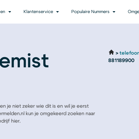
ven
Klantenservice
Populaire Nummers
Omge
telefoo
emist
881189900
 je niet zeker wie dit is en wil je eerst
Vermelden.nl kun je omgekeerd zoeken naar
rijf hier.