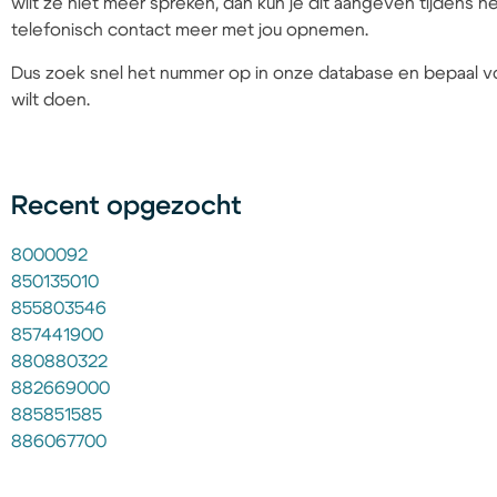
wilt ze niet meer spreken, dan kun je dit aangeven tijdens
telefonisch contact meer met jou opnemen.
Dus zoek snel het nummer op in onze database en bepaal vo
wilt doen.
Recent opgezocht
8000092
850135010
855803546
857441900
880880322
882669000
885851585
886067700