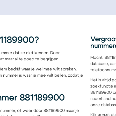
81189900?
Vergroo
nummer
mmer dat ze niet kennen. Door
Mocht 881189
at maar al te goed te begrijpen.
database, dan
iem bedrijf waar je wel mee wilt spreken.
telefoonnumme
 nummer is waar je mee wilt bellen, zodat je
Het is altijd
zoekfunctie i
881189900 bij
mmer 881189900
naderhand no
onze database
 nummer, of weer door 881189900 maar je
Kijk gerust du