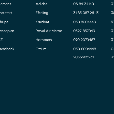
iemens
Adidas
06 84134140
3
nelstart
Efteling
31 85 087 26 13
3
hilips
Kruidvat
030 8004448
5
easeplan
Royal Air Maroc
0527-857049
3
CZ
Hornbach
070 2079487
3
abobank
Otrium
030-8004448
0
2036565231
3