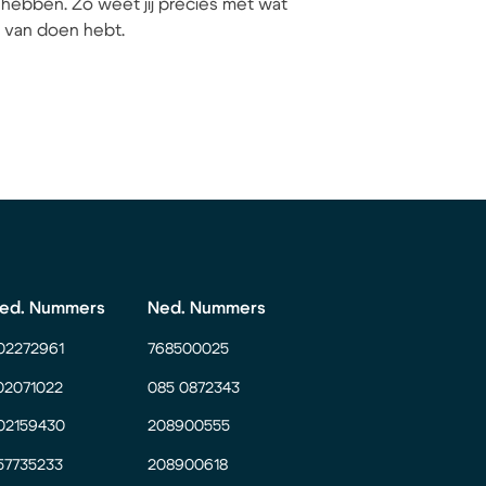
hebben. Zo weet jij precies met wat
ij van doen hebt.
ed. Nummers
Ned. Nummers
02272961
768500025
02071022
085 0872343
02159430
208900555
57735233
208900618