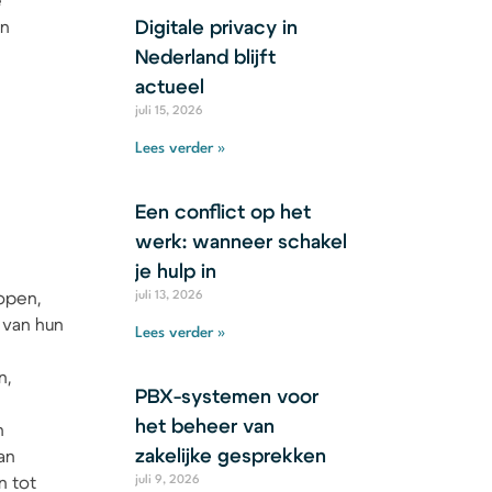
e
en
Digitale privacy in
Nederland blijft
actueel
juli 15, 2026
Lees verder »
Een conflict op het
werk: wanneer schakel
je hulp in
open,
juli 13, 2026
 van hun
Lees verder »
n,
PBX-systemen voor
het beheer van
n
zakelijke gesprekken
an
n tot
juli 9, 2026