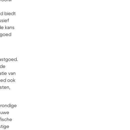
ed biedt
ssief
de kans
stgoed
vastgoed.
 de
atie van
oed ook
sten,
grondige
ieuwe
fische
stige