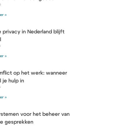
6
er »
e privacy in Nederland blijft
l
6
er »
nflict op het werk: wanneer
 je hulp in
6
er »
stemen voor het beheer van
jke gesprekken