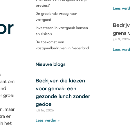
precies?
Lees verd
De groeiende vraag naar
vastgoed
or
Bedrij
Investeren in vastgoed: kansen
grens 
en risico's
juli 9, 2026
De toekomst van
vastgoedbedrijven in Nederland
Lees verd
Nieuwe blogs
e
Bedrijven die kiezen
gaat om
end
voor gemak: een
r groei
gezonde lunch zonder
gedoe
n, maar
juli 16, 2026
tra en
Lees verder »
in het