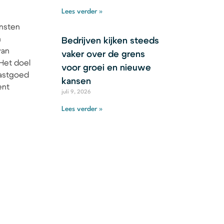
Lees verder »
ensten
n
Bedrijven kijken steeds
van
vaker over de grens
Het doel
voor groei en nieuwe
vastgoed
kansen
ent
juli 9, 2026
Lees verder »