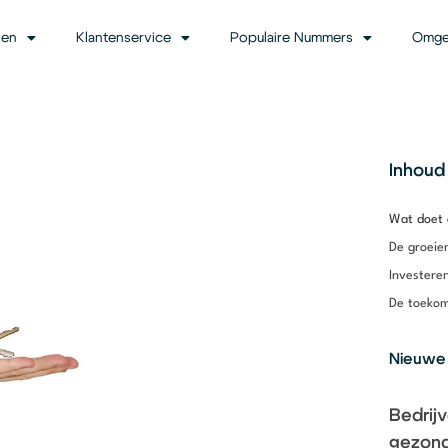
ven
Klantenservice
Populaire Nummers
Omge
Inhoud
Wat doet 
De groeie
Investeren
De toekom
Nieuwe
Bedrij
gezond