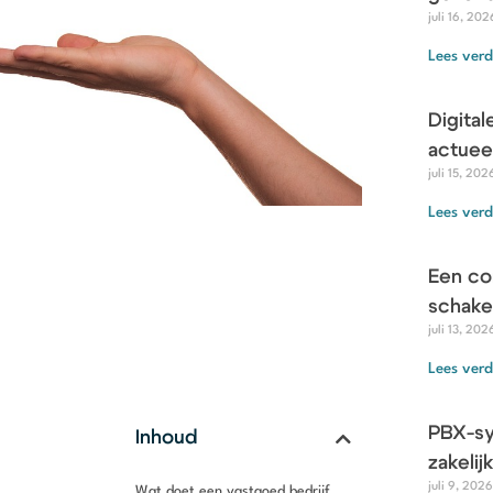
juli 16, 202
Lees verd
Digital
actuee
juli 15, 202
Lees verd
Een co
schakel
juli 13, 202
Lees verd
PBX-sy
Inhoud
zakeli
juli 9, 2026
Wat doet een vastgoed bedrijf