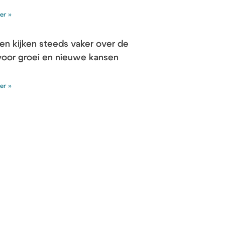
er »
ven kijken steeds vaker over de
voor groei en nieuwe kansen
er »