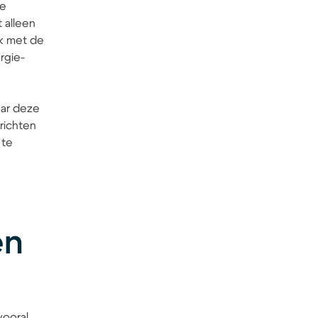
de
 alleen
k met de
rgie-
aar deze
richten
 te
en
vooral