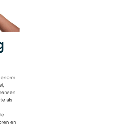
g
n enorm
i,
 mensen
te als
n
te
oren en