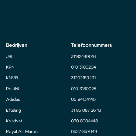
Bedrijven
Telefoonnummers
JBL
31182449016
KPN
010 3180204
KNVB
31202159431
PostNL
010-3180025
Adidas
06 84134140
Efteling
31 85 087 26 13
Kruidvat
030 8004448
Royal Air Maroc
0527-857049