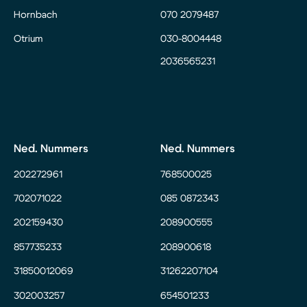
Hornbach
070 2079487
Otrium
030-8004448
2036565231
Ned. Nummers
Ned. Nummers
202272961
768500025
702071022
085 0872343
202159430
208900555
857735233
208900618
31850012069
31262207104
302003257
654501233