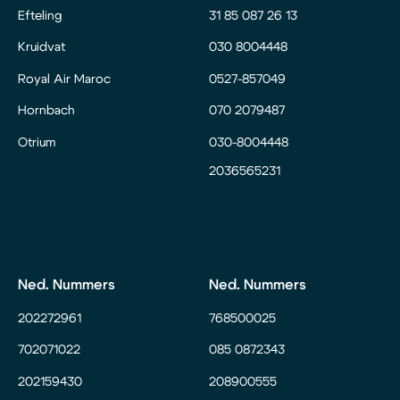
Efteling
31 85 087 26 13
Kruidvat
030 8004448
Royal Air Maroc
0527-857049
Hornbach
070 2079487
Otrium
030-8004448
2036565231
Ned. Nummers
Ned. Nummers
202272961
768500025
702071022
085 0872343
202159430
208900555