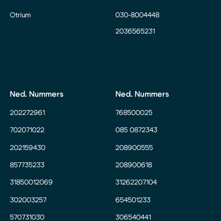
Otrium
030-8004448
2036565231
Ned. Nummers
Ned. Nummers
202272961
768500025
702071022
085 0872343
202159430
208900555
857735233
208900618
31850012069
31262207104
302003257
654501233
570731030
306540441