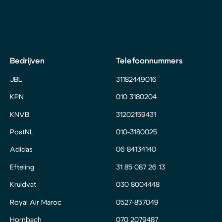
Bedrijven
Telefoonnummers
JBL
31182449016
KPN
010 3180204
KNVB
31202159431
PostNL
010-3180025
Adidas
06 84134140
Efteling
31 85 087 26 13
Kruidvat
030 8004448
Royal Air Maroc
0527-857049
Hornbach
070 2079487