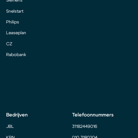
Siemens
Snelstart
Philips
Leaseplan
CZ
Rabobank
Bedrijven
Telefoonnummers
JBL
31182449016
KPN
010 3180204