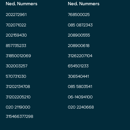
Ned. Nummers
Ned. Nummers
202272961
768500025
702071022
085 0872343
202159430
208900555
857735233
208900618
31850012069
31262207104
302003257
654501233
570731030
306540441
31202134708
085 5803541
31202205210
06-14094100
020 2119000
020 2240668
315466377298