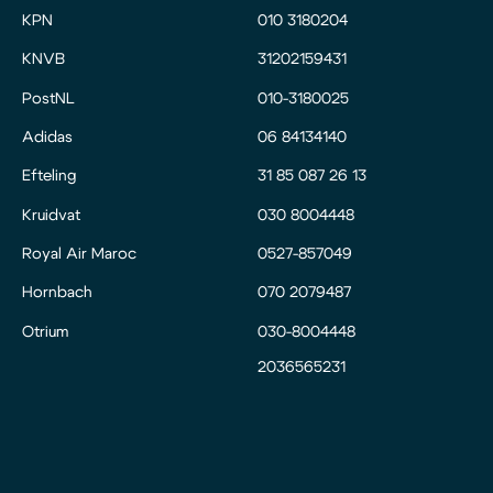
KPN
010 3180204
KNVB
31202159431
PostNL
010-3180025
Adidas
06 84134140
Efteling
31 85 087 26 13
Kruidvat
030 8004448
Royal Air Maroc
0527-857049
Hornbach
070 2079487
Otrium
030-8004448
2036565231