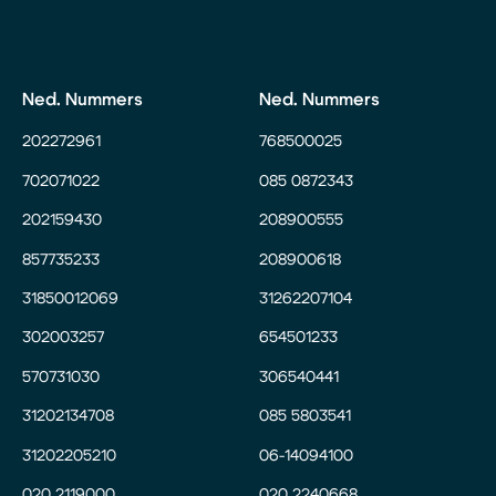
Ned. Nummers
Ned. Nummers
202272961
768500025
702071022
085 0872343
202159430
208900555
857735233
208900618
31850012069
31262207104
302003257
654501233
570731030
306540441
31202134708
085 5803541
31202205210
06-14094100
020 2119000
020 2240668