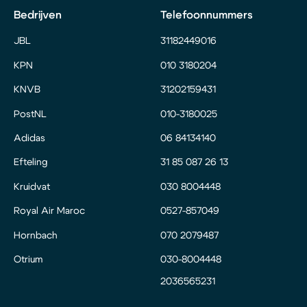
Bedrijven
Telefoonnummers
JBL
31182449016
KPN
010 3180204
KNVB
31202159431
PostNL
010-3180025
Adidas
06 84134140
Efteling
31 85 087 26 13
Kruidvat
030 8004448
Royal Air Maroc
0527-857049
Hornbach
070 2079487
Otrium
030-8004448
2036565231