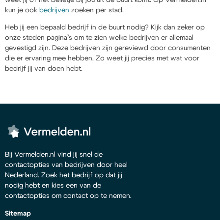
kun je ook
bedrijven
zoeken per stad.
Heb jij een bepaald bedrijf in de buurt nodig? Kijk dan zeker op
onze steden pagina’s om te zien welke bedrijven er allemaal
gevestigd zijn. Deze bedrijven zijn gereviewd door consumenten
die er ervaring mee hebben. Zo weet jij precies met wat voor
bedrijf jij van doen hebt.
Bij Vermelden.nl vind jij snel de
contactopties van bedrijven door heel
Nederland. Zoek het bedrijf op dat jij
nodig hebt en kies een van de
contactopties om contact op te nemen.
Sitemap