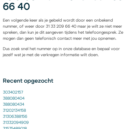
66 40
Een volgende keer als je gebeld wordt door een onbekend
nummer, of weer door 31 33 209 66 40 maar je wilt ze niet meer
spreken, dan kun je dit aangeven tijdens het telefoongesprek. Ze
mogen dan geen telefonisch contact meer met jou opnemen.
Dus zoek snel het nummer op in onze database en bepaal voor
jezelf wat je met de verkregen informatie wilt doen.
Recent opgezocht
303402157
388080404
388080434
31202134158
31306388156
31332094909
31575489018