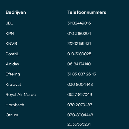
Bedrijven
Telefoonnummers
JBL
31182449016
KPN
010 3180204
KNVB
31202159431
PostNL
010-3180025
Adidas
06 84134140
Efteling
31 85 087 26 13
Kruidvat
030 8004448
Royal Air Maroc
0527-857049
Hornbach
070 2079487
Otrium
030-8004448
2036565231