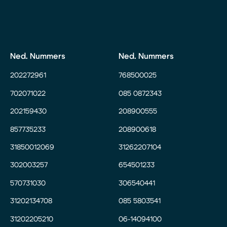
Ned. Nummers
Ned. Nummers
202272961
768500025
702071022
085 0872343
202159430
208900555
857735233
208900618
31850012069
31262207104
302003257
654501233
570731030
306540441
31202134708
085 5803541
31202205210
06-14094100