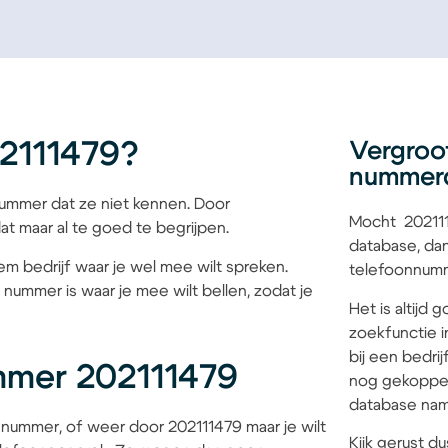
2111479?
Vergroo
nummer
mmer dat ze niet kennen. Door
Mocht 202111
at maar al te goed te begrijpen.
database, dan
iem bedrijf waar je wel mee wilt spreken.
telefoonnumme
 nummer is waar je mee wilt bellen, zodat je
Het is altijd
zoekfunctie i
bij een bedri
mmer 202111479
nog gekoppel
database name
nummer, of weer door 202111479 maar je wilt
Kijk gerust du