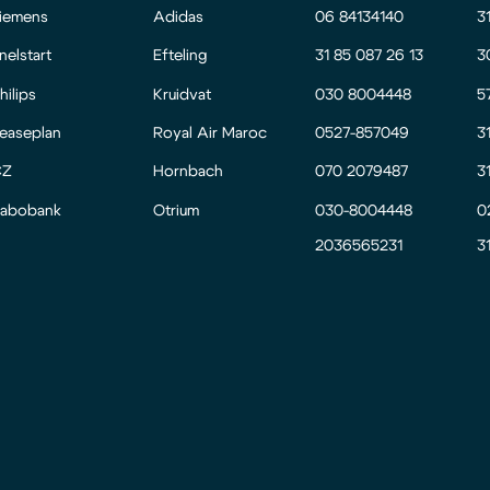
iemens
Adidas
06 84134140
3
nelstart
Efteling
31 85 087 26 13
3
hilips
Kruidvat
030 8004448
5
easeplan
Royal Air Maroc
0527-857049
3
CZ
Hornbach
070 2079487
3
abobank
Otrium
030-8004448
0
2036565231
3