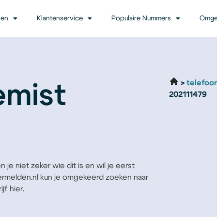
ven
Klantenservice
Populaire Nummers
Omge
telefoo
emist
202111479
je niet zeker wie dit is en wil je eerst
Vermelden.nl kun je omgekeerd zoeken naar
jf hier.