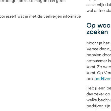
 telefoongesprek. Ze mogen dan geen
aanzienlijk d
wel online sta
or jezelf wat je met de verkregen informatie
Op woon
zoeken
Mocht je het
Vermelden.nl,
bepalen door
netnummer kun
komt. Zo weet 
komt. Op Verm
ook
bedrijve
Heb jij een be
dan zeker op
welke bedrijv
bedrijven zi