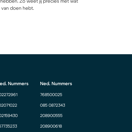
hebben. Zo weet jij precies met wat
ij van doen hebt.
ed. Nummers
Ned. Nummers
02272961
768500025
02071022
085 0872343
02159430
208900555
57735233
208900618