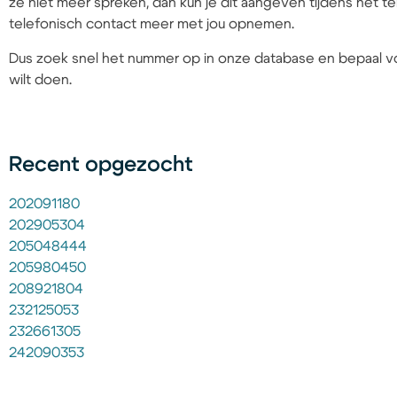
ze niet meer spreken, dan kun je dit aangeven tijdens het
telefonisch contact meer met jou opnemen.
Dus zoek snel het nummer op in onze database en bepaal vo
wilt doen.
Recent opgezocht
202091180
202905304
205048444
205980450
208921804
232125053
232661305
242090353