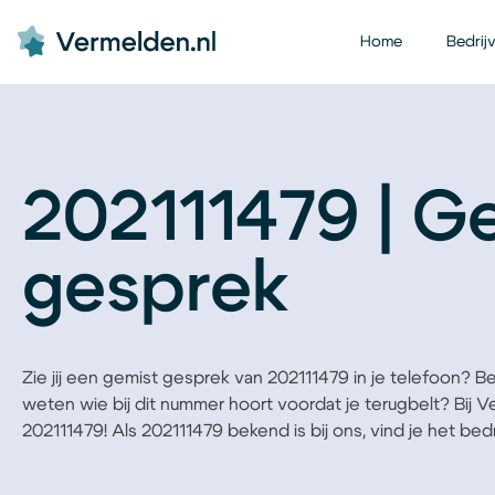
Home
Bedrij
202111479 | G
gesprek
Zie jij een gemist gesprek van 202111479 in je telefoon? Ben 
weten wie bij dit nummer hoort voordat je terugbelt? Bij 
202111479! Als 202111479 bekend is bij ons, vind je het bedri