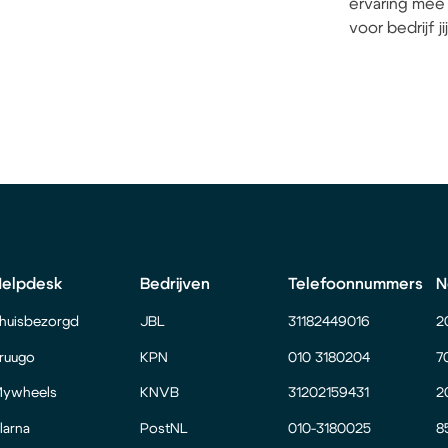
ervaring mee 
voor bedrijf j
Helpdesk
Bedrijven
Telefoonnummers
N
huisbezorgd
JBL
31182449016
2
ruugo
KPN
010 3180204
7
ywheels
KNVB
31202159431
2
larna
PostNL
010-3180025
8