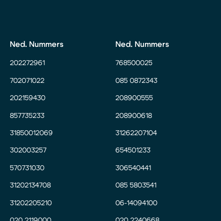
Ned. Nummers
Ned. Nummers
202272961
768500025
702071022
085 0872343
202159430
208900555
857735233
208900618
31850012069
31262207104
302003257
654501233
570731030
306540441
31202134708
085 5803541
31202205210
06-14094100
020 2119000
020 2240668