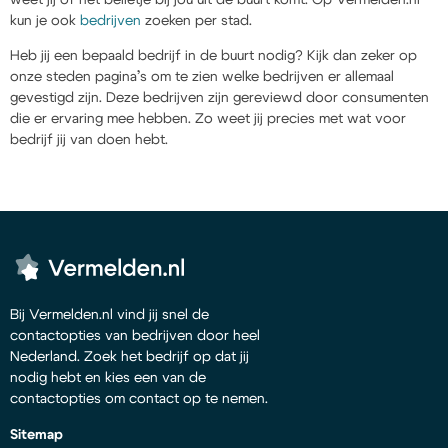
kun je ook
bedrijven
zoeken per stad.
Heb jij een bepaald bedrijf in de buurt nodig? Kijk dan zeker op
onze steden pagina’s om te zien welke bedrijven er allemaal
gevestigd zijn. Deze bedrijven zijn gereviewd door consumenten
die er ervaring mee hebben. Zo weet jij precies met wat voor
bedrijf jij van doen hebt.
Bij Vermelden.nl vind jij snel de
contactopties van bedrijven door heel
Nederland. Zoek het bedrijf op dat jij
nodig hebt en kies een van de
contactopties om contact op te nemen.
Sitemap