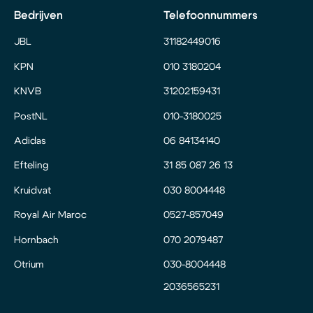
Bedrijven
Telefoonnummers
JBL
31182449016
KPN
010 3180204
KNVB
31202159431
PostNL
010-3180025
Adidas
06 84134140
Efteling
31 85 087 26 13
Kruidvat
030 8004448
Royal Air Maroc
0527-857049
Hornbach
070 2079487
Otrium
030-8004448
2036565231