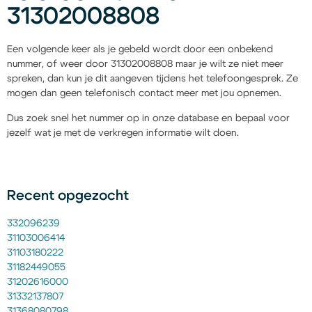
31302008808
Een volgende keer als je gebeld wordt door een onbekend
nummer, of weer door 31302008808 maar je wilt ze niet meer
spreken, dan kun je dit aangeven tijdens het telefoongesprek. Ze
mogen dan geen telefonisch contact meer met jou opnemen.
Dus zoek snel het nummer op in onze database en bepaal voor
jezelf wat je met de verkregen informatie wilt doen.
Recent opgezocht
332096239
31103006414
31103180222
31182449055
31202616000
31332137807
31368080798