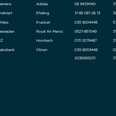
iemens
Adidas
06 84134140
3
nelstart
Efteling
31 85 087 26 13
3
hilips
Kruidvat
030 8004448
5
easeplan
Royal Air Maroc
0527-857049
3
CZ
Hornbach
070 2079487
3
abobank
Otrium
030-8004448
0
2036565231
3