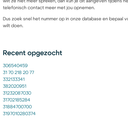
wilt ze niet meer spreken, dan kun je dit aangeven tijdens
telefonisch contact meer met jou opnemen.
Dus zoek snel het nummer op in onze database en bepaal vo
wilt doen.
Recent opgezocht
306540459
31 70 218 20 77
332133341
382020951
31232087030
31702185284
31884700700
3197010280374