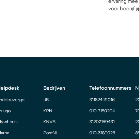
ervaring mee 
voor bedrijf j
Helpdesk
Bedrijven
Telefoonnummers
N
huisbezorgd
JBL
31182449016
2
ruugo
KPN
010 3180204
7
ywheels
KNVB
31202159431
2
larna
PostNL
010-3180025
8