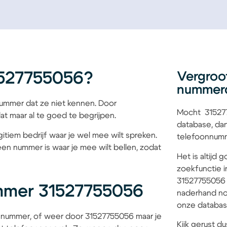
1527755056?
Vergroo
nummer
mmer dat ze niet kennen. Door
Mocht 315277
at maar al te goed te begrijpen.
database, dan
itiem bedrijf waar je wel mee wilt spreken.
telefoonnumme
een nummer is waar je mee wilt bellen, zodat
Het is altijd
zoekfunctie i
31527755056 b
mmer 31527755056
naderhand no
onze database
 nummer, of weer door 31527755056 maar je
Kijk gerust du