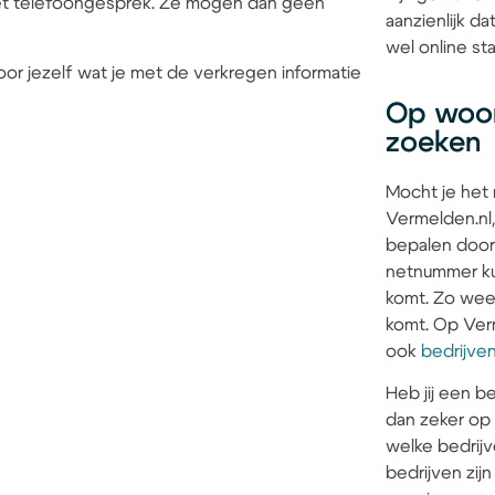
 het telefoongesprek. Ze mogen dan geen
aanzienlijk d
wel online sta
or jezelf wat je met de verkregen informatie
Op woon
zoeken
Mocht je het
Vermelden.nl,
bepalen door
netnummer kun
komt. Zo weet 
komt. Op Verm
ook
bedrijve
Heb jij een be
dan zeker op
welke bedrijv
bedrijven zi