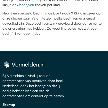
kun je ook
bedrijven
zoeken per stad.
Heb jij een bepaald bedrijf in de buurt nodig? Kijk dan zeker op
onze steden pagina’s om te zien welke bedrijven er allemaal
gevestigd zijn. Deze bedrijven zijn gereviewd door consumenten
die er ervaring mee hebben. Zo weet jij precies met wat voor
bedrijf jij van doen hebt.
Bij Vermelden.nl vind jij snel de
contactopties van bedrijven door heel
Nederland. Zoek het bedrijf op dat jij
nodig hebt en kies een van de
contactopties om contact op te nemen.
Sitemap