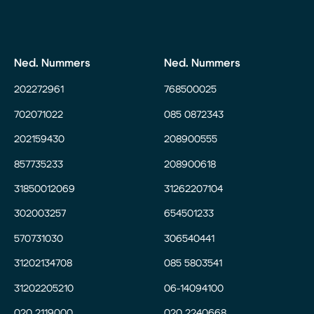
Ned. Nummers
Ned. Nummers
202272961
768500025
702071022
085 0872343
202159430
208900555
857735233
208900618
31850012069
31262207104
302003257
654501233
570731030
306540441
31202134708
085 5803541
31202205210
06-14094100
020 2119000
020 2240668