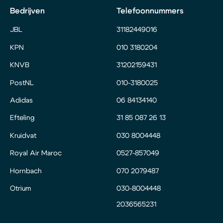
Bedrijven
Telefoonnummers
JBL
31182449016
KPN
010 3180204
KNVB
31202159431
PostNL
010-3180025
Adidas
06 84134140
Efteling
31 85 087 26 13
Kruidvat
030 8004448
Royal Air Maroc
0527-857049
Hornbach
070 2079487
Otrium
030-8004448
2036565231