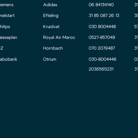
iemens
Adidas
06 84134140
3
nelstart
Efteling
31 85 087 26 13
3
hilips
Kruidvat
030 8004448
5
easeplan
Royal Air Maroc
0527-857049
3
CZ
Hornbach
070 2079487
3
abobank
Otrium
030-8004448
0
2036565231
3