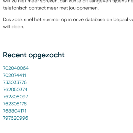
wilt ze niet meer spreken, dan kun je dit aangeven tijdens
telefonisch contact meer met jou opnemen.
Dus zoek snel het nummer op in onze database en bepaal vo
wilt doen.
Recent opgezocht
702040064
702074411
733033776
762050374
762308097
762308176
768804171
797620996