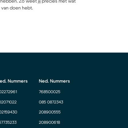
hebben. Zo weet jij precies met wat
ij van doen hebt.
ed. Nummers
Ned. Nummers
02272961
768500025
02071022
085 0872343
02159430
208900555
57735233
208900618