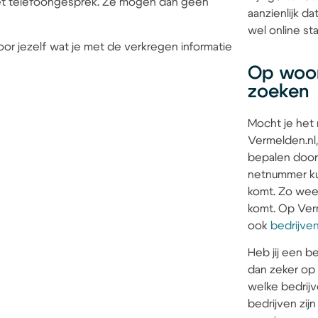
 het telefoongesprek. Ze mogen dan geen
aanzienlijk d
wel online sta
or jezelf wat je met de verkregen informatie
Op woon
zoeken
Mocht je het
Vermelden.nl,
bepalen door
netnummer kun
komt. Zo weet 
komt. Op Verm
ook
bedrijve
Heb jij een be
dan zeker op
welke bedrijv
bedrijven zi