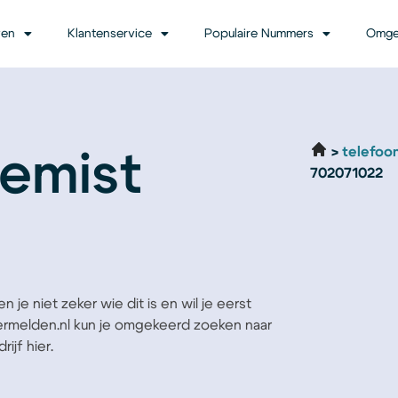
ven
Klantenservice
Populaire Nummers
Omge
telefoo
emist
702071022
 je niet zeker wie dit is en wil je eerst
Vermelden.nl kun je omgekeerd zoeken naar
ijf hier.