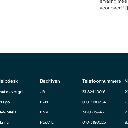
ervaring mee 
voor bedrijf j
Helpdesk
Bedrijven
Telefoonnummers
N
huisbezorgd
JBL
31182449016
2
ruugo
KPN
010 3180204
7
ywheels
KNVB
31202159431
2
larna
PostNL
010-3180025
8