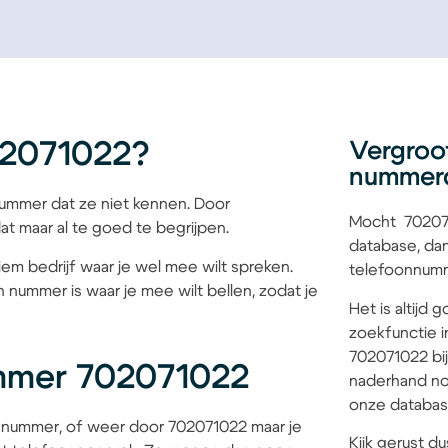
02071022?
Vergroo
nummer
mmer dat ze niet kennen. Door
Mocht 702071
at maar al te goed te begrijpen.
database, dan
iem bedrijf waar je wel mee wilt spreken.
telefoonnumme
 nummer is waar je mee wilt bellen, zodat je
Het is altijd
zoekfunctie i
702071022 bij
mmer 702071022
naderhand no
onze database
 nummer, of weer door 702071022 maar je
Kijk gerust du