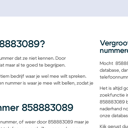
58883089?
Vergroo
nummer
mmer dat ze niet kennen. Door
Mocht 858883
at maar al te goed te begrijpen.
database, dan
tiem bedrijf waar je wel mee wilt spreken.
telefoonnumme
n nummer is waar je mee wilt bellen, zodat je
Het is altijd
zoekfunctie i
858883089 bi
ummer 858883089
naderhand no
onze database
d nummer, of weer door 858883089 maar je
Kijk gerust du