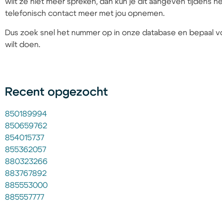
wilt ze niet meer spreken, dan kun je dit aangeven tijdens
telefonisch contact meer met jou opnemen.
Dus zoek snel het nummer op in onze database en bepaal vo
wilt doen.
Recent opgezocht
850189994
850659762
854015737
855362057
880323266
883767892
885553000
885557777