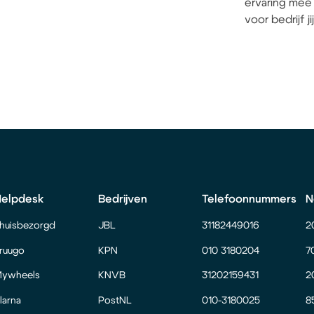
ervaring mee 
voor bedrijf j
Helpdesk
Bedrijven
Telefoonnummers
N
huisbezorgd
JBL
31182449016
2
ruugo
KPN
010 3180204
7
ywheels
KNVB
31202159431
2
larna
PostNL
010-3180025
8