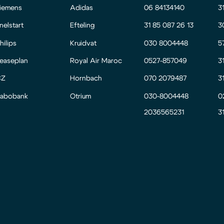
iemens
Adidas
06 84134140
3
nelstart
Efteling
31 85 087 26 13
3
hilips
Kruidvat
030 8004448
5
easeplan
Royal Air Maroc
0527-857049
3
CZ
Hornbach
070 2079487
3
abobank
Otrium
030-8004448
0
2036565231
3