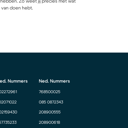
hebben. Zo weet jij precies met wat
ij van doen hebt.
ed. Nummers
Ned. Nummers
02272961
768500025
02071022
085 0872343
02159430
208900555
57735233
208900618