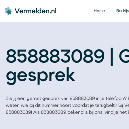
Home
Bedrij
858883089 | 
gesprek
Zie jij een gemist gesprek van 858883089 in je telefoon? Ben
weten wie bij dit nummer hoort voordat je terugbelt? Bij 
858883089! Als 858883089 bekend is bij ons, vind je het be