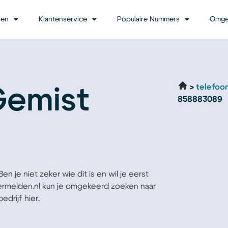
ven
Klantenservice
Populaire Nummers
Omge
telefoo
Gemist
858883089
 je niet zeker wie dit is en wil je eerst
Vermelden.nl kun je omgekeerd zoeken naar
drijf hier.