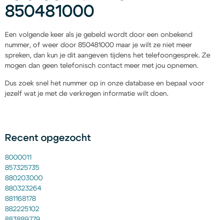
850481000
Een volgende keer als je gebeld wordt door een onbekend
nummer, of weer door 850481000 maar je wilt ze niet meer
spreken, dan kun je dit aangeven tijdens het telefoongesprek. Ze
mogen dan geen telefonisch contact meer met jou opnemen.
Dus zoek snel het nummer op in onze database en bepaal voor
jezelf wat je met de verkregen informatie wilt doen.
Recent opgezocht
8000011
857325735
880203000
880323264
881168178
882225102
883889779