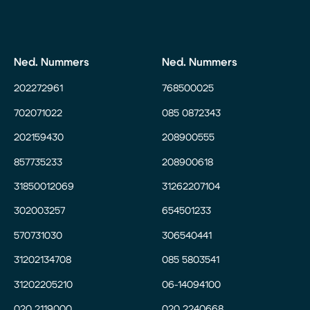
Ned. Nummers
Ned. Nummers
202272961
768500025
702071022
085 0872343
202159430
208900555
857735233
208900618
31850012069
31262207104
302003257
654501233
570731030
306540441
31202134708
085 5803541
31202205210
06-14094100
020 2119000
020 2240668