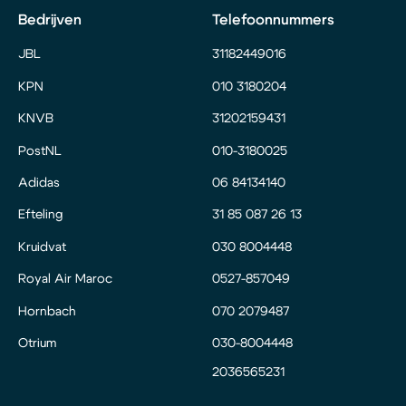
Bedrijven
Telefoonnummers
JBL
31182449016
KPN
010 3180204
KNVB
31202159431
PostNL
010-3180025
Adidas
06 84134140
Efteling
31 85 087 26 13
Kruidvat
030 8004448
Royal Air Maroc
0527-857049
Hornbach
070 2079487
Otrium
030-8004448
2036565231