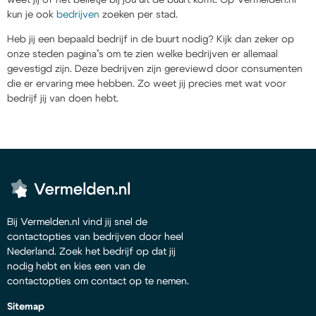
kun je ook
bedrijven
zoeken per stad.
Heb jij een bepaald bedrijf in de buurt nodig? Kijk dan zeker op
onze steden pagina’s om te zien welke bedrijven er allemaal
gevestigd zijn. Deze bedrijven zijn gereviewd door consumenten
die er ervaring mee hebben. Zo weet jij precies met wat voor
bedrijf jij van doen hebt.
Bij Vermelden.nl vind jij snel de
contactopties van bedrijven door heel
Nederland. Zoek het bedrijf op dat jij
nodig hebt en kies een van de
contactopties om contact op te nemen.
Sitemap