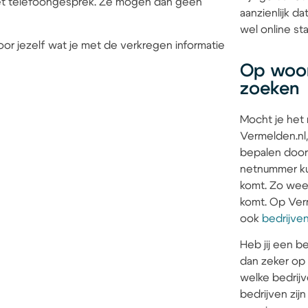
 het telefoongesprek. Ze mogen dan geen
aanzienlijk d
wel online sta
or jezelf wat je met de verkregen informatie
Op woon
zoeken
Mocht je het
Vermelden.nl,
bepalen door
netnummer kun
komt. Zo weet 
komt. Op Verm
ook
bedrijve
Heb jij een be
dan zeker op
welke bedrijv
bedrijven zi