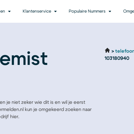
ven
Klantenservice
Populaire Nummers
Omge
telefoo
emist
103180940
 je niet zeker wie dit is en wil je eerst
Vermelden.nl kun je omgekeerd zoeken naar
ijf hier.