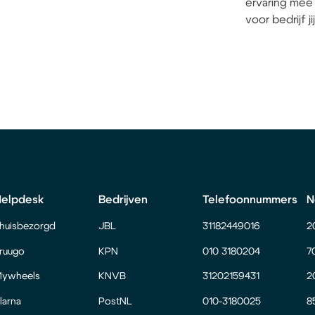
ervaring mee 
voor bedrijf j
Helpdesk
Bedrijven
Telefoonnummers
N
huisbezorgd
JBL
31182449016
2
ruugo
KPN
010 3180204
7
ywheels
KNVB
31202159431
2
larna
PostNL
010-3180025
8