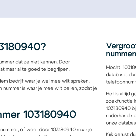
03180940?
Vergroo
nummer
mmer dat ze niet kennen. Door
Mocht 103180
at maar al te goed te begrijpen.
database, dan
iem bedrijf waar je wel mee wilt spreken.
telefoonnumme
 nummer is waar je mee wilt bellen, zodat je
Het is altijd
zoekfunctie i
103180940 bij
mmer 103180940
naderhand no
onze database
 nummer, of weer door 103180940 maar je
Kijk gerust du