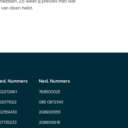
hebben. Zo weet jij precies met wat
ij van doen hebt.
ed. Nummers
Ned. Nummers
02272961
768500025
02071022
085 0872343
02159430
208900555
57735233
208900618