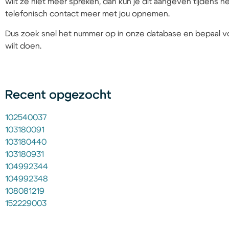
wilt ze niet meer spreken, dan kun je dit aangeven tijdens
telefonisch contact meer met jou opnemen.
Dus zoek snel het nummer op in onze database en bepaal vo
wilt doen.
Recent opgezocht
102540037
103180091
103180440
103180931
104992344
104992348
108081219
152229003