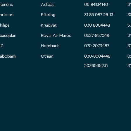
iemens
Adidas
06 84134140
3
nelstart
Efteling
31 85 087 26 13
3
hilips
Kruidvat
030 8004448
5
easeplan
Royal Air Maroc
0527-857049
3
CZ
Hornbach
070 2079487
3
abobank
Otrium
030-8004448
0
2036565231
3