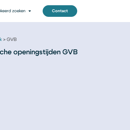
keerd zoeken
Contact
k
GVB
sche openingstijden GVB