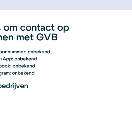
s om contact op
men met GVB
foonnummer: onbekend
sApp: onbekend
book: onbekend
gram: onbekend
edrijven