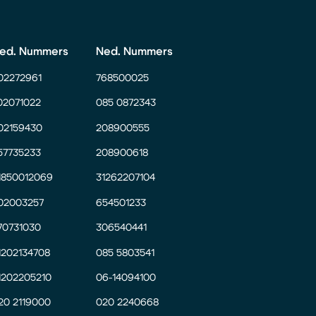
ed. Nummers
Ned. Nummers
02272961
768500025
02071022
085 0872343
02159430
208900555
57735233
208900618
1850012069
31262207104
02003257
654501233
70731030
306540441
1202134708
085 5803541
1202205210
06-14094100
20 2119000
020 2240668