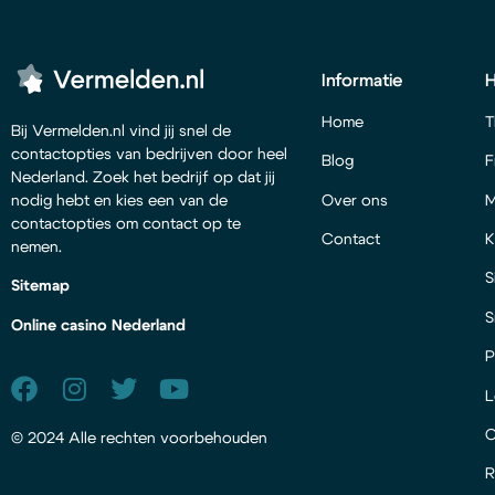
Informatie
Home
T
Bij Vermelden.nl vind jij snel de
contactopties van bedrijven door heel
Blog
F
Nederland. Zoek het bedrijf op dat jij
Over ons
M
nodig hebt en kies een van de
contactopties om contact op te
Contact
K
nemen.
S
Sitemap
S
Online casino Nederland
P
L
© 2024 Alle rechten voorbehouden
R