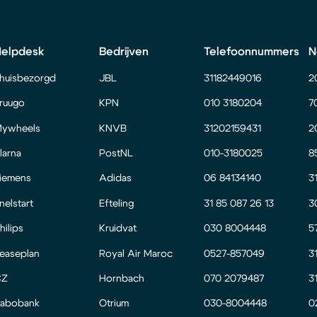
Helpdesk
Bedrijven
Telefoonnummers
N
huisbezorgd
JBL
31182449016
2
ruugo
KPN
010 3180204
7
ywheels
KNVB
31202159431
2
larna
PostNL
010-3180025
8
iemens
Adidas
06 84134140
3
nelstart
Efteling
31 85 087 26 13
3
hilips
Kruidvat
030 8004448
5
easeplan
Royal Air Maroc
0527-857049
3
CZ
Hornbach
070 2079487
3
abobank
Otrium
030-8004448
0