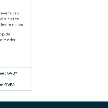
gevens van
dus niet te
iken is en hoe.
 op de
ze minder
p met GVB?
van GVB?