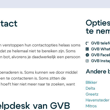
tact
Optie
te ne
GVB tele
n verstoppen hun contactopties helaas soms
GVB What
at ze helemaal niet te bereiken zijn. Soms
GVB Face
en bot, alvorens je daadwerkelijk een persoon
GVB Insta
Andere b
benaderen is. Soms kunnen we door middel
en te contacteren is. Soms zitten de
Blikker
 hoeft hier niet meer naar te zoeken, want
Delta
Greetz
Havensteder
elpdesk van GVB
Mitros