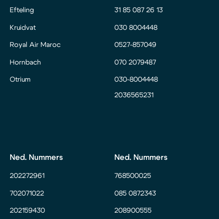
Efteling
31 85 087 26 13
Kruidvat
030 8004448
Royal Air Maroc
0527-857049
Hornbach
070 2079487
Otrium
030-8004448
2036565231
Ned. Nummers
Ned. Nummers
202272961
768500025
702071022
085 0872343
202159430
208900555