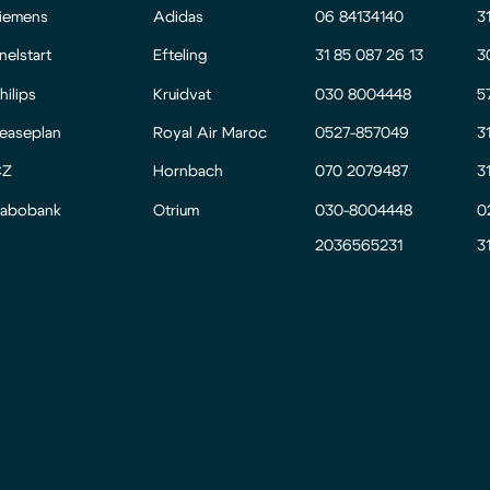
iemens
Adidas
06 84134140
3
nelstart
Efteling
31 85 087 26 13
3
hilips
Kruidvat
030 8004448
5
easeplan
Royal Air Maroc
0527-857049
3
CZ
Hornbach
070 2079487
3
abobank
Otrium
030-8004448
0
2036565231
3