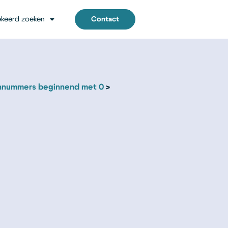
keerd zoeken
Contact
nnummers beginnend met 0