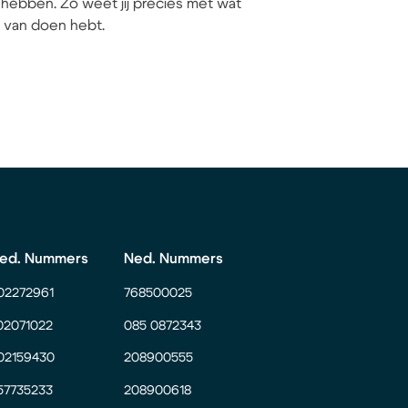
hebben. Zo weet jij precies met wat
ij van doen hebt.
ed. Nummers
Ned. Nummers
02272961
768500025
02071022
085 0872343
02159430
208900555
57735233
208900618