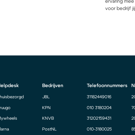
ervaring mee 
voor bedrijf j
Helpdesk
Bedrijven
Telefoonnummers
N
huisbezorgd
JBL
31182449016
2
ruugo
KPN
010 3180204
7
ywheels
KNVB
31202159431
2
larna
PostNL
010-3180025
8