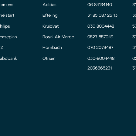
iemens
Adidas
06 84134140
3
nelstart
Efteling
31 85 087 26 13
3
hilips
Kruidvat
030 8004448
5
easeplan
Royal Air Maroc
0527-857049
3
CZ
Hornbach
070 2079487
3
abobank
Otrium
030-8004448
0
2036565231
3