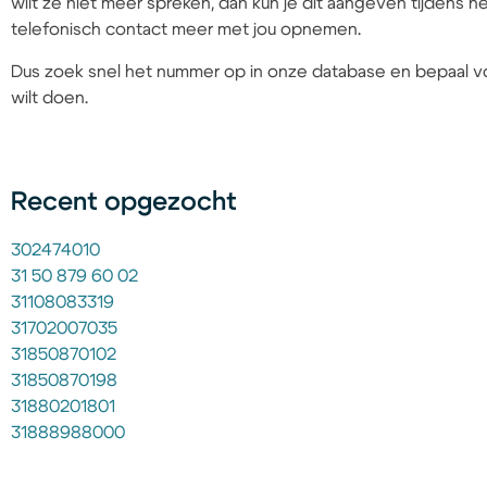
wilt ze niet meer spreken, dan kun je dit aangeven tijdens
telefonisch contact meer met jou opnemen.
Dus zoek snel het nummer op in onze database en bepaal vo
wilt doen.
Recent opgezocht
302474010
31 50 879 60 02
31108083319
31702007035
31850870102
31850870198
31880201801
31888988000