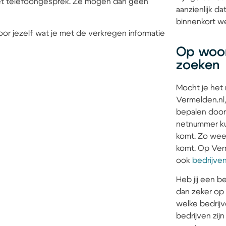
 het telefoongesprek. Ze mogen dan geen
aanzienlijk 
binnenkort we
or jezelf wat je met de verkregen informatie
Op woon
zoeken
Mocht je het
Vermelden.nl,
bepalen door
netnummer kun
komt. Zo weet 
komt. Op Verm
ook
bedrijve
Heb jij een be
dan zeker op
welke bedrijv
bedrijven zi