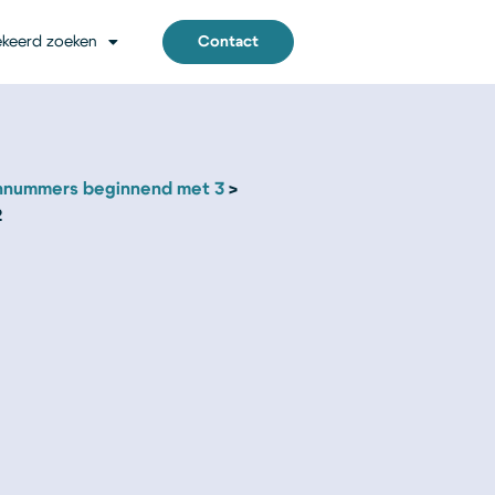
keerd zoeken
Contact
nnummers beginnend met 3
2