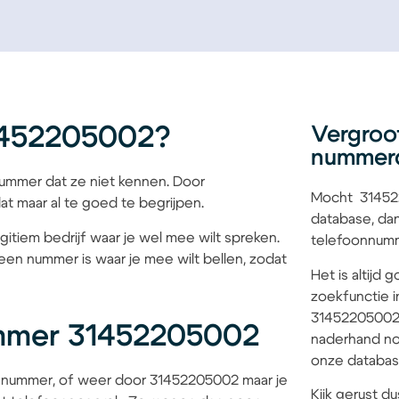
1452205002?
Vergroo
nummer
mmer dat ze niet kennen. Door
Mocht 314522
at maar al te goed te begrijpen.
database, dan
gitiem bedrijf waar je wel mee wilt spreken.
telefoonnumme
een nummer is waar je mee wilt bellen, zodat
Het is altijd
zoekfunctie i
31452205002 b
mmer 31452205002
naderhand no
onze database
 nummer, of weer door 31452205002 maar je
Kijk gerust du