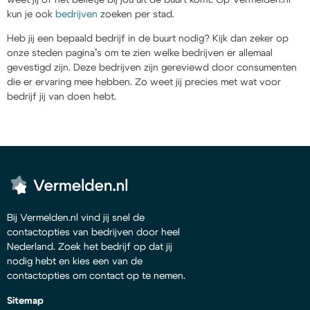
kun je ook
bedrijven
zoeken per stad.
Heb jij een bepaald bedrijf in de buurt nodig? Kijk dan zeker op
onze steden pagina’s om te zien welke bedrijven er allemaal
gevestigd zijn. Deze bedrijven zijn gereviewd door consumenten
die er ervaring mee hebben. Zo weet jij precies met wat voor
bedrijf jij van doen hebt.
Bij Vermelden.nl vind jij snel de
contactopties van bedrijven door heel
Nederland. Zoek het bedrijf op dat jij
nodig hebt en kies een van de
contactopties om contact op te nemen.
Sitemap