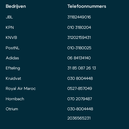
Bedrijven
Telefoonnummers
JBL
31182449016
KPN
010 3180204
KNVB
31202159431
PostNL
010-3180025
Adidas
06 84134140
Efteling
31 85 087 26 13
Kruidvat
030 8004448
Royal Air Maroc
0527-857049
Hornbach
070 2079487
Otrium
030-8004448
2036565231