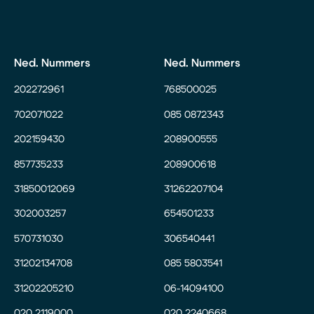
Ned. Nummers
Ned. Nummers
202272961
768500025
702071022
085 0872343
202159430
208900555
857735233
208900618
31850012069
31262207104
302003257
654501233
570731030
306540441
31202134708
085 5803541
31202205210
06-14094100
020 2119000
020 2240668