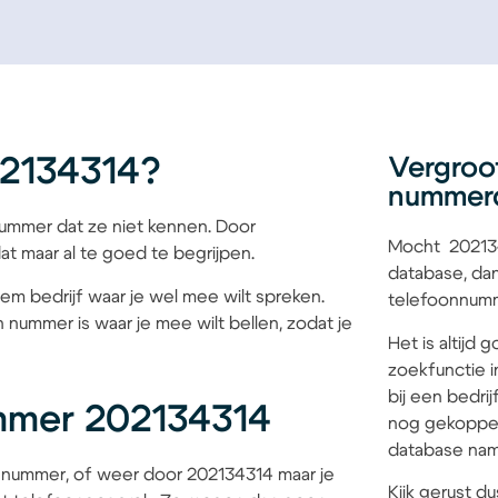
2134314?
Vergroo
nummer
mmer dat ze niet kennen. Door
Mocht 202134
at maar al te goed te begrijpen.
database, dan
iem bedrijf waar je wel mee wilt spreken.
telefoonnumme
 nummer is waar je mee wilt bellen, zodat je
Het is altijd
zoekfunctie i
bij een bedri
mmer 202134314
nog gekoppel
database name
 nummer, of weer door 202134314 maar je
Kijk gerust du