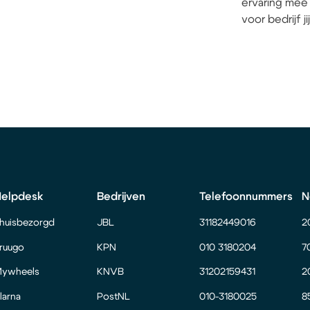
ervaring mee 
voor bedrijf j
Helpdesk
Bedrijven
Telefoonnummers
N
huisbezorgd
JBL
31182449016
2
ruugo
KPN
010 3180204
7
ywheels
KNVB
31202159431
2
larna
PostNL
010-3180025
8