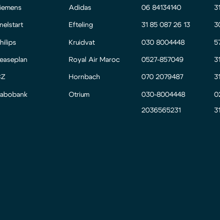
iemens
Adidas
06 84134140
3
nelstart
Efteling
31 85 087 26 13
3
hilips
Kruidvat
030 8004448
5
easeplan
Royal Air Maroc
0527-857049
3
CZ
Hornbach
070 2079487
3
abobank
Otrium
030-8004448
0
2036565231
3