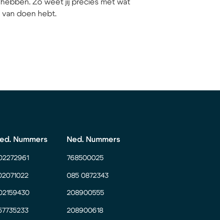
hebben. Zo weet jij precies met wat
ij van doen hebt.
ed. Nummers
Ned. Nummers
02272961
768500025
02071022
085 0872343
02159430
208900555
57735233
208900618