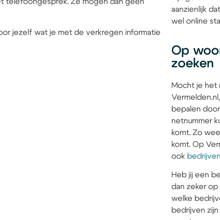
 het telefoongesprek. Ze mogen dan geen
aanzienlijk d
wel online sta
or jezelf wat je met de verkregen informatie
Op woon
zoeken
Mocht je het
Vermelden.nl,
bepalen door
netnummer kun
komt. Zo weet 
komt. Op Verm
ook
bedrijve
Heb jij een be
dan zeker op
welke bedrijv
bedrijven zi