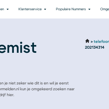
ven
Klantenservice
Populaire Nummers
Omge
telefoo
emist
202134314
 je niet zeker wie dit is en wil je eerst
Vermelden.nl kun je omgekeerd zoeken naar
ijf hier.