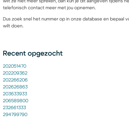
wilt ze niet meer spreken, dan kun je dit aangeven tijdens
telefonisch contact meer met jou opnemen.
Dus zoek snel het nummer op in onze database en bepaal vo
wilt doen.
Recent opgezocht
202051470
202209362
202266206
202626863
203633933
206589800
232661333
294799790