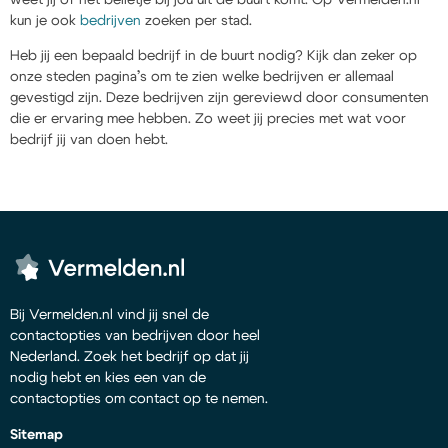
kun je ook
bedrijven
zoeken per stad.
Heb jij een bepaald bedrijf in de buurt nodig? Kijk dan zeker op
onze steden pagina’s om te zien welke bedrijven er allemaal
gevestigd zijn. Deze bedrijven zijn gereviewd door consumenten
die er ervaring mee hebben. Zo weet jij precies met wat voor
bedrijf jij van doen hebt.
Bij Vermelden.nl vind jij snel de
contactopties van bedrijven door heel
Nederland. Zoek het bedrijf op dat jij
nodig hebt en kies een van de
contactopties om contact op te nemen.
Sitemap