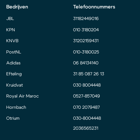
Bedrijven
Telefoonnummers
JBL
31182449016
KPN
010 3180204
KNVB
31202159431
PostNL
010-3180025
Adidas
06 84134140
Efteling
31 85 087 26 13
Kruidvat
030 8004448
Royal Air Maroc
0527-857049
Hornbach
070 2079487
Otrium
030-8004448
2036565231