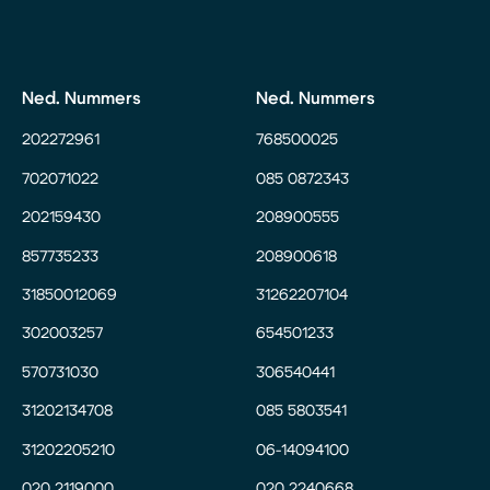
Ned. Nummers
Ned. Nummers
202272961
768500025
702071022
085 0872343
202159430
208900555
857735233
208900618
31850012069
31262207104
302003257
654501233
570731030
306540441
31202134708
085 5803541
31202205210
06-14094100
020 2119000
020 2240668