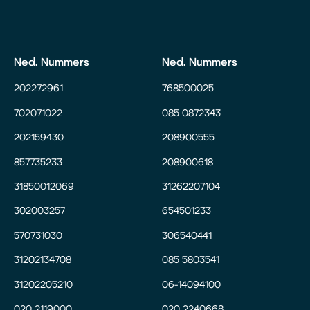
Ned. Nummers
Ned. Nummers
202272961
768500025
702071022
085 0872343
202159430
208900555
857735233
208900618
31850012069
31262207104
302003257
654501233
570731030
306540441
31202134708
085 5803541
31202205210
06-14094100
020 2119000
020 2240668