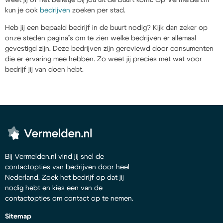
kun je ook
bedrijven
zoeken per stad.
Heb jij een bepaald bedrijf in de buurt nodig? Kijk dan zeker op
onze steden pagina’s om te zien welke bedrijven er allemaal
gevestigd zijn. Deze bedrijven zijn gereviewd door consumenten
die er ervaring mee hebben. Zo weet jij precies met wat voor
bedrijf jij van doen hebt.
Bij Vermelden.nl vind jij snel de
contactopties van bedrijven door heel
Nederland. Zoek het bedrijf op dat jij
nodig hebt en kies een van de
contactopties om contact op te nemen.
Sitemap