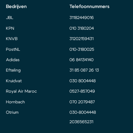
Bedrijven
Telefoonnummers
JBL
31182449016
KPN
010 3180204
KNVB
31202159431
PostNL
010-3180025
Adidas
06 84134140
Efteling
31 85 087 26 13
Kruidvat
030 8004448
Royal Air Maroc
0527-857049
Hornbach
070 2079487
Otrium
030-8004448
2036565231