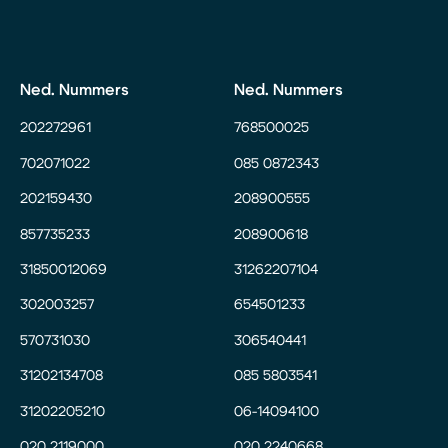
Ned. Nummers
Ned. Nummers
202272961
768500025
702071022
085 0872343
202159430
208900555
857735233
208900618
31850012069
31262207104
302003257
654501233
570731030
306540441
31202134708
085 5803541
31202205210
06-14094100
020 2119000
020 2240668