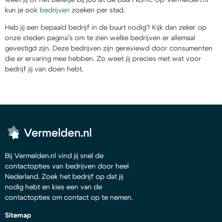
kun je ook
bedrijven
zoeken per stad.
Heb jij een bepaald bedrijf in de buurt nodig? Kijk dan zeker op
onze steden pagina’s om te zien welke bedrijven er allemaal
gevestigd zijn. Deze bedrijven zijn gereviewd door consumenten
die er ervaring mee hebben. Zo weet jij precies met wat voor
bedrijf jij van doen hebt.
Bij Vermelden.nl vind jij snel de
contactopties van bedrijven door heel
Nederland. Zoek het bedrijf op dat jij
nodig hebt en kies een van de
contactopties om contact op te nemen.
Sitemap