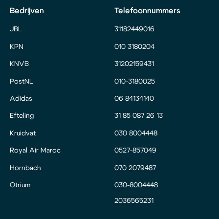
Bedrijven
Telefoonnummers
JBL
31182449016
KPN
010 3180204
KNVB
31202159431
PostNL
010-3180025
Adidas
06 84134140
Efteling
31 85 087 26 13
Kruidvat
030 8004448
Royal Air Maroc
0527-857049
Hornbach
070 2079487
Otrium
030-8004448
2036565231