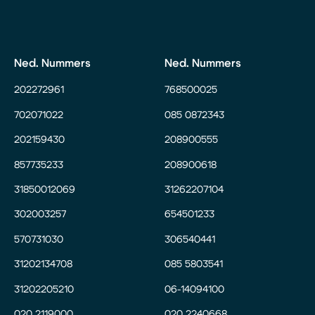
Ned. Nummers
Ned. Nummers
202272961
768500025
702071022
085 0872343
202159430
208900555
857735233
208900618
31850012069
31262207104
302003257
654501233
570731030
306540441
31202134708
085 5803541
31202205210
06-14094100
020 2119000
020 2240668