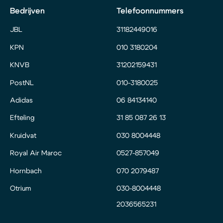
Bedrijven
Telefoonnummers
JBL
31182449016
KPN
010 3180204
KNVB
31202159431
PostNL
010-3180025
Adidas
06 84134140
Efteling
31 85 087 26 13
Kruidvat
030 8004448
Royal Air Maroc
0527-857049
Hornbach
070 2079487
Otrium
030-8004448
2036565231