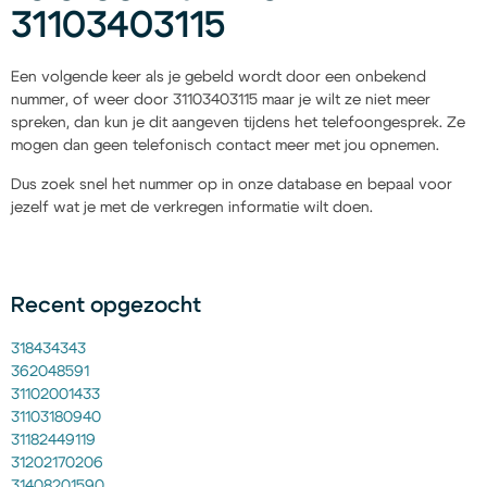
31103403115
Een volgende keer als je gebeld wordt door een onbekend
nummer, of weer door 31103403115 maar je wilt ze niet meer
spreken, dan kun je dit aangeven tijdens het telefoongesprek. Ze
mogen dan geen telefonisch contact meer met jou opnemen.
Dus zoek snel het nummer op in onze database en bepaal voor
jezelf wat je met de verkregen informatie wilt doen.
Recent opgezocht
318434343
362048591
31102001433
31103180940
31182449119
31202170206
31408201590