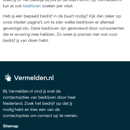
kun je ook
bedrijven
zoeken per stad.
Heb jij een bepaald bedrijf in de buurt nodig? Kijk dan zeker op
onze steden pagina’s om te zien welke bedrijven er allemaal
gevestigd zijn. Deze bedrijven zijn gereviewd door consumenten
die er ervaring mee hebben. Zo weet jij precies met wat voor
bedrijf jij van doen hebt.
Bij Vermelden.nl vind jij snel de
contactopties van bedrijven door heel
Nederland. Zoek het bedrijf op dat jij
nodig hebt en kies een van de
contactopties om contact op te nemen.
Sitemap