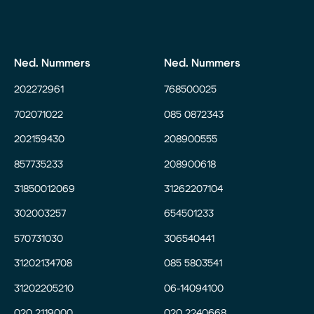
Ned. Nummers
Ned. Nummers
202272961
768500025
702071022
085 0872343
202159430
208900555
857735233
208900618
31850012069
31262207104
302003257
654501233
570731030
306540441
31202134708
085 5803541
31202205210
06-14094100
020 2119000
020 2240668