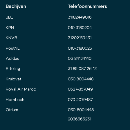
Bedrijven
Telefoonnummers
JBL
31182449016
KPN
010 3180204
KNVB
31202159431
PostNL
010-3180025
Adidas
06 84134140
Efteling
31 85 087 26 13
Kruidvat
030 8004448
Royal Air Maroc
0527-857049
Hornbach
070 2079487
Otrium
030-8004448
2036565231