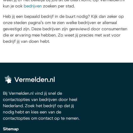
kun je ook
bedrijven
zoeken per stad.
Heb jij een bepaald bedrijf in de buurt nodig? Kijk dan zeker op
onze steden pagina’s om te zien welke bedrijven er allemaal
gevestigd zijn. Deze bedrijven zijn gereviewd door consumenten
die er ervaring mee hebben. Zo weet jij precies met wat voor
bedrijf jij van doen hebt.
Bij Vermelden.nl vind jij snel de
contactopties van bedrijven door heel
Nederland. Zoek het bedrijf op dat jij
nodig hebt en kies een van de
contactopties om contact op te nemen.
Sitemap