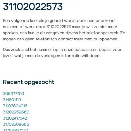
31102022573
Een volgende keer als je gebeld wordt door een onbekend
nummer, of weer door 31102022573 maar je wilt ze niet meer
spreken, dan kun je dit aangeven tijdens het telefoongesprek. Ze
mogen dan geen telefonisch contact meer met jou opnemen.
Dus zoek snel het nummer op in onze database en bepaal voor
jezelf wat je met de verkregen informatie wilt doen.
Recent opgezocht
306377703
314801119
31103604016
31202259660
31202417542
31708509666
31768507070