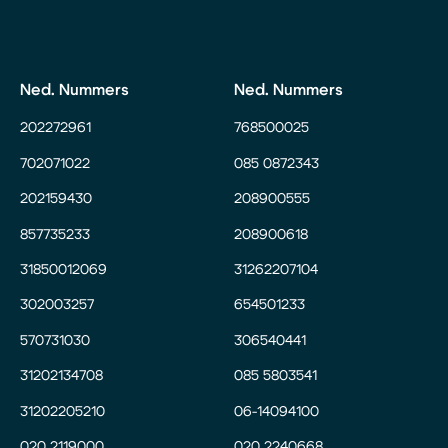
Ned. Nummers
Ned. Nummers
202272961
768500025
702071022
085 0872343
202159430
208900555
857735233
208900618
31850012069
31262207104
302003257
654501233
570731030
306540441
31202134708
085 5803541
31202205210
06-14094100
020 2119000
020 2240668