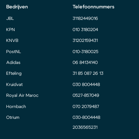
Bedrijven
Telefoonnummers
JBL
31182449016
KPN
010 3180204
KNVB
31202159431
PostNL
010-3180025
Adidas
06 84134140
Efteling
31 85 087 26 13
Kruidvat
030 8004448
Royal Air Maroc
0527-857049
Hornbach
070 2079487
Otrium
030-8004448
2036565231