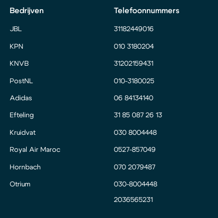
Bedrijven
Telefoonnummers
JBL
31182449016
KPN
010 3180204
KNVB
31202159431
PostNL
010-3180025
Adidas
06 84134140
Efteling
31 85 087 26 13
Kruidvat
030 8004448
Royal Air Maroc
0527-857049
Hornbach
070 2079487
Otrium
030-8004448
2036565231