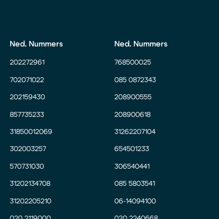
Ned. Nummers
Ned. Nummers
202272961
768500025
702071022
085 0872343
202159430
208900555
857735233
208900618
31850012069
31262207104
302003257
654501233
570731030
306540441
31202134708
085 5803541
31202205210
06-14094100
020 2119000
020 2240668