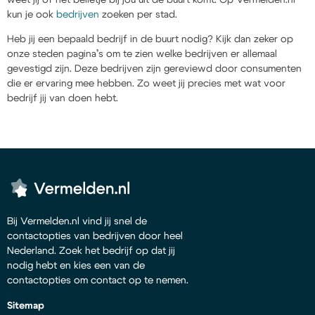
kun je ook
bedrijven
zoeken per stad.
Heb jij een bepaald bedrijf in de buurt nodig? Kijk dan zeker op
onze steden pagina’s om te zien welke bedrijven er allemaal
gevestigd zijn. Deze bedrijven zijn gereviewd door consumenten
die er ervaring mee hebben. Zo weet jij precies met wat voor
bedrijf jij van doen hebt.
Bij Vermelden.nl vind jij snel de
contactopties van bedrijven door heel
Nederland. Zoek het bedrijf op dat jij
nodig hebt en kies een van de
contactopties om contact op te nemen.
Sitemap