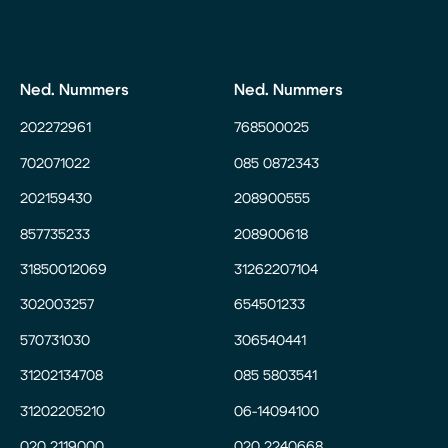
Ned. Nummers
Ned. Nummers
202272961
768500025
702071022
085 0872343
202159430
208900555
857735233
208900618
31850012069
31262207104
302003257
654501233
570731030
306540441
31202134708
085 5803541
31202205210
06-14094100
020 2119000
020 2240668