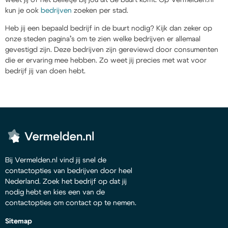
kun je ook
bedrijven
zoeken per stad.
Heb jij een bepaald bedrijf in de buurt nodig? Kijk dan zeker op
onze steden pagina’s om te zien welke bedrijven er allemaal
gevestigd zijn. Deze bedrijven zijn gereviewd door consumenten
die er ervaring mee hebben. Zo weet jij precies met wat voor
bedrijf jij van doen hebt.
Bij Vermelden.nl vind jij snel de
contactopties van bedrijven door heel
Nederland. Zoek het bedrijf op dat jij
nodig hebt en kies een van de
contactopties om contact op te nemen.
Sitemap