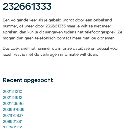
232661333
Een volgende keer als je gebeld wordt door een onbekend
nummer, of weer door 232661333 maar je wilt ze niet meer
spreken, dan kun je dit aangeven tijdens het telefoongesprek. Ze
mogen dan geen telefonisch contact meer met jou opnemen.
Dus zoek snel het nummer op in onze database en bepaal voor
jezelf wat je met de verkregen informatie wilt doen.
Recent opgezocht
202134210
202134912
202143696
203997939
207975837
208921881
232661351