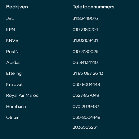
Bedrijven
Telefoonnummers
JBL
31182449016
KPN
010 3180204
KNVB
31202159431
PostNL
010-3180025
Adidas
06 84134140
Efteling
31 85 087 26 13
Kruidvat
030 8004448
Royal Air Maroc
0527-857049
Hornbach
070 2079487
Otrium
030-8004448
2036565231