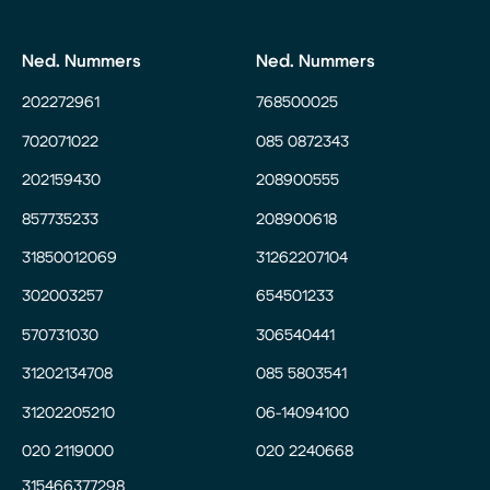
Ned. Nummers
Ned. Nummers
202272961
768500025
702071022
085 0872343
202159430
208900555
857735233
208900618
31850012069
31262207104
302003257
654501233
570731030
306540441
31202134708
085 5803541
31202205210
06-14094100
020 2119000
020 2240668
315466377298