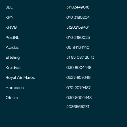
JBL
31182449016
KPN
010 3180204
KNVB
31202159431
PostNL
010-3180025
Adidas
06 84134140
Efteling
31 85 087 26 13
Kruidvat
030 8004448
Royal Air Maroc
0527-857049
Hornbach
070 2079487
Otrium
030-8004448
2036565231