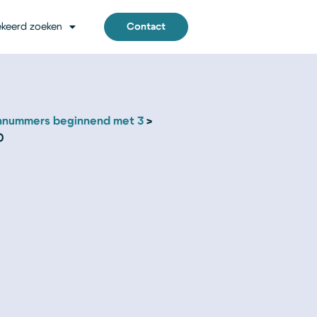
keerd zoeken
Contact
nnummers beginnend met 3
0