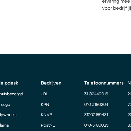
ervaring mee 
voor bedrijf j
Helpdesk
Bedrijven
Telefoonnummers
N
huisbezorgd
JBL
31182449016
2
ruugo
KPN
010 3180204
7
ywheels
KNVB
31202159431
2
larna
PostNL
010-3180025
8