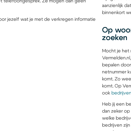
 het telefoongesprek. Ze mogen dan geen
aanzienlijk 
binnenkort we
or jezelf wat je met de verkregen informatie
Op woon
zoeken
Mocht je het
Vermelden.nl,
bepalen door
netnummer kun
komt. Zo weet 
komt. Op Verm
ook
bedrijve
Heb jij een be
dan zeker op
welke bedrijv
bedrijven zi