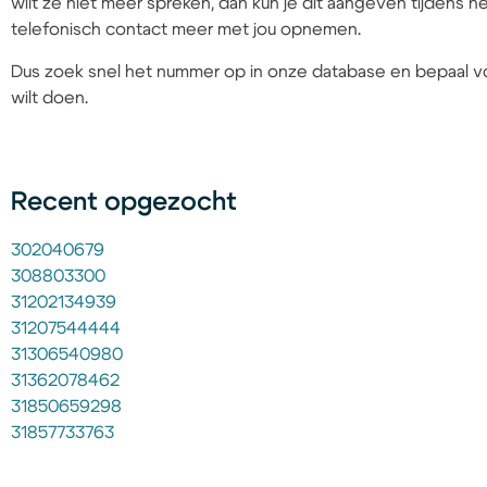
wilt ze niet meer spreken, dan kun je dit aangeven tijdens
telefonisch contact meer met jou opnemen.
Dus zoek snel het nummer op in onze database en bepaal vo
wilt doen.
Recent opgezocht
302040679
308803300
31202134939
31207544444
31306540980
31362078462
31850659298
31857733763