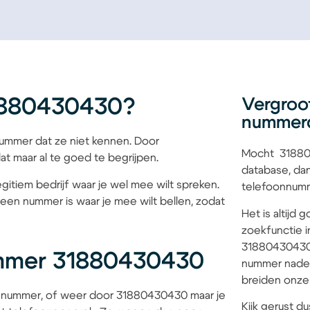
1880430430?
Vergroo
nummer
mmer dat ze niet kennen. Door
Mocht 318804
at maar al te goed te begrijpen.
database, dan
gitiem bedrijf waar je wel mee wilt spreken.
telefoonnumme
een nummer is waar je mee wilt bellen, zodat
Het is altijd
zoekfunctie i
31880430430 b
ummer 31880430430
nummer nader
breiden onze 
 nummer, of weer door 31880430430 maar je
Kijk gerust du