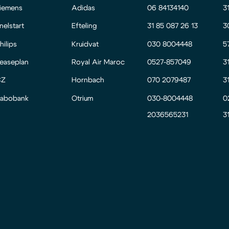
iemens
Adidas
06 84134140
3
nelstart
Efteling
31 85 087 26 13
3
hilips
Kruidvat
030 8004448
5
easeplan
Royal Air Maroc
0527-857049
3
CZ
Hornbach
070 2079487
3
abobank
Otrium
030-8004448
0
2036565231
3