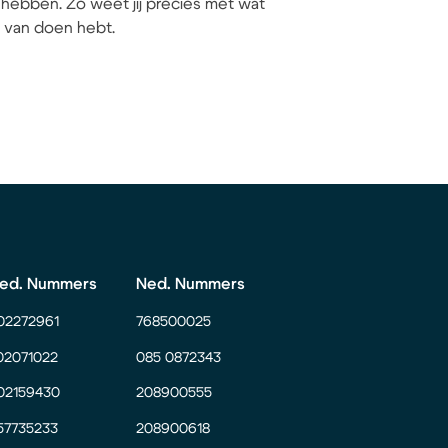
hebben. Zo weet jij precies met wat
ij van doen hebt.
ed. Nummers
Ned. Nummers
02272961
768500025
02071022
085 0872343
02159430
208900555
57735233
208900618