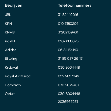
Bedrijven
Telefoonnummers
JBL
31182449016
KPN
010 3180204
KNVB
31202159431
PostNL
010-3180025
Adidas
06 84134140
Efteling
31 85 087 26 13
Kruidvat
030 8004448
Royal Air Maroc
0527-857049
Hornbach
070 2079487
Otrium
030-8004448
2036565231