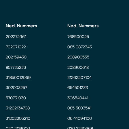
Ned. Nummers
Ned. Nummers
202272961
768500025
702071022
085 0872343
202159430
208900555
857735233
208900618
31850012069
31262207104
302003257
654501233
570731030
306540441
31202134708
085 5803541
31202205210
06-14094100
020 2119000
020 2240668