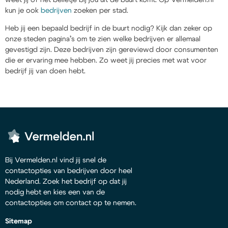
kun je ook
bedrijven
zoeken per stad.
Heb jij een bepaald bedrijf in de buurt nodig? Kijk dan zeker op
onze steden pagina’s om te zien welke bedrijven er allemaal
gevestigd zijn. Deze bedrijven zijn gereviewd door consumenten
die er ervaring mee hebben. Zo weet jij precies met wat voor
bedrijf jij van doen hebt.
Bij Vermelden.nl vind jij snel de
contactopties van bedrijven door heel
Nederland. Zoek het bedrijf op dat jij
nodig hebt en kies een van de
contactopties om contact op te nemen.
Sitemap