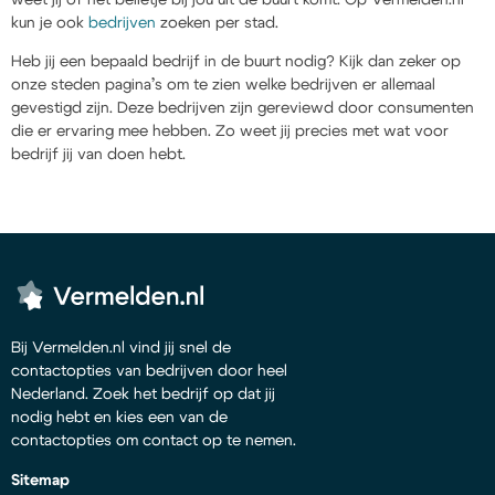
kun je ook
bedrijven
zoeken per stad.
Heb jij een bepaald bedrijf in de buurt nodig? Kijk dan zeker op
onze steden pagina’s om te zien welke bedrijven er allemaal
gevestigd zijn. Deze bedrijven zijn gereviewd door consumenten
die er ervaring mee hebben. Zo weet jij precies met wat voor
bedrijf jij van doen hebt.
Bij Vermelden.nl vind jij snel de
contactopties van bedrijven door heel
Nederland. Zoek het bedrijf op dat jij
nodig hebt en kies een van de
contactopties om contact op te nemen.
Sitemap