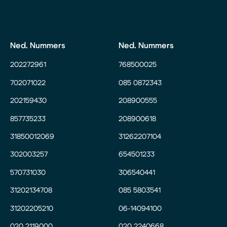
Ned. Nummers
Ned. Nummers
202272961
768500025
702071022
085 0872343
202159430
208900555
857735233
208900618
31850012069
31262207104
302003257
654501233
570731030
306540441
31202134708
085 5803541
31202205210
06-14094100
020 2119000
020 2240668