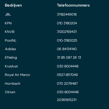
Bedrijven
Telefoonnummers
JBL
31182449016
KPN
010 3180204
KNVB
31202159431
PostNL
010-3180025
Adidas
06 84134140
Efteling
31 85 087 26 13
Kruidvat
030 8004448
Royal Air Maroc
0527-857049
Hornbach
070 2079487
Otrium
030-8004448
2036565231