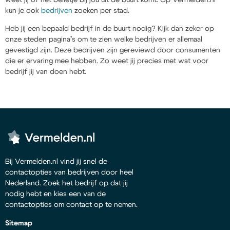
kun je ook
bedrijven
zoeken per stad.
Heb jij een bepaald bedrijf in de buurt nodig? Kijk dan zeker op
onze steden pagina’s om te zien welke bedrijven er allemaal
gevestigd zijn. Deze bedrijven zijn gereviewd door consumenten
die er ervaring mee hebben. Zo weet jij precies met wat voor
bedrijf jij van doen hebt.
Bij Vermelden.nl vind jij snel de
contactopties van bedrijven door heel
Nederland. Zoek het bedrijf op dat jij
nodig hebt en kies een van de
contactopties om contact op te nemen.
Sitemap