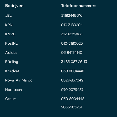
Bedrijven
Telefoonnummers
JBL
31182449016
KPN
010 3180204
KNVB
31202159431
PostNL
010-3180025
Adidas
06 84134140
Efteling
31 85 087 26 13
Kruidvat
030 8004448
Royal Air Maroc
0527-857049
Hornbach
070 2079487
Otrium
030-8004448
2036565231