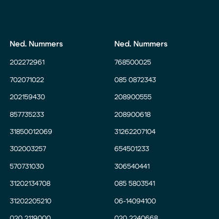
Ned. Nummers
Ned. Nummers
202272961
768500025
702071022
085 0872343
202159430
208900555
857735233
208900618
31850012069
31262207104
302003257
654501233
570731030
306540441
31202134708
085 5803541
31202205210
06-14094100
020 2119000
020 2240668