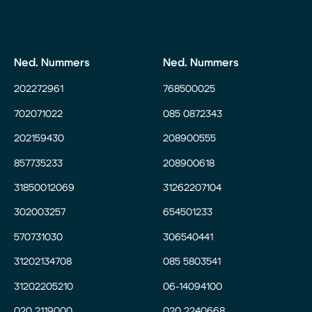
Ned. Nummers
Ned. Nummers
202272961
768500025
702071022
085 0872343
202159430
208900555
857735233
208900618
31850012069
31262207104
302003257
654501233
570731030
306540441
31202134708
085 5803541
31202205210
06-14094100
020 2119000
020 2240668