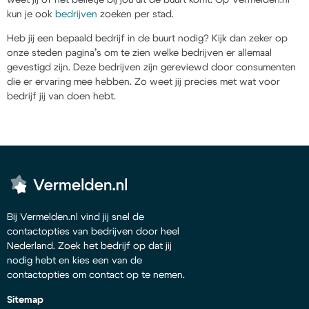
kun je ook
bedrijven
zoeken per stad.
Heb jij een bepaald bedrijf in de buurt nodig? Kijk dan zeker op
onze steden pagina’s om te zien welke bedrijven er allemaal
gevestigd zijn. Deze bedrijven zijn gereviewd door consumenten
die er ervaring mee hebben. Zo weet jij precies met wat voor
bedrijf jij van doen hebt.
Bij Vermelden.nl vind jij snel de
contactopties van bedrijven door heel
Nederland. Zoek het bedrijf op dat jij
nodig hebt en kies een van de
contactopties om contact op te nemen.
Sitemap