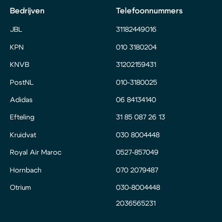
Bedrijven
Telefoonnummers
JBL
31182449016
KPN
010 3180204
KNVB
31202159431
PostNL
010-3180025
Adidas
06 84134140
Efteling
31 85 087 26 13
Kruidvat
030 8004448
Royal Air Maroc
0527-857049
Hornbach
070 2079487
Otrium
030-8004448
2036565231