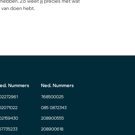
hebben. Zo weet jij precies met wat
ij van doen hebt.
ed. Nummers
Ned. Nummers
02272961
768500025
02071022
085 0872343
02159430
208900555
57735233
208900618