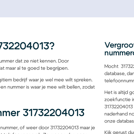
1732204013?
Vergroo
nummer
mmer dat ze niet kennen. Door
Mocht 317322
at maar al te goed te begrijpen.
database, dan
itiem bedrijf waar je wel mee wilt spreken.
telefoonnumme
een nummer is waar je mee wilt bellen, zodat
Het is altijd
zoekfunctie i
31732204013 b
mmer 31732204013
naderhand no
onze database
 nummer, of weer door 31732204013 maar je
Kijk gerust du