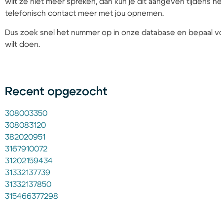
wilt ze niet meer spreken, dan kun je dit aangeven tijdens
telefonisch contact meer met jou opnemen.
Dus zoek snel het nummer op in onze database en bepaal vo
wilt doen.
Recent opgezocht
308003350
308083120
382020951
3167910072
31202159434
31332137739
31332137850
315466377298