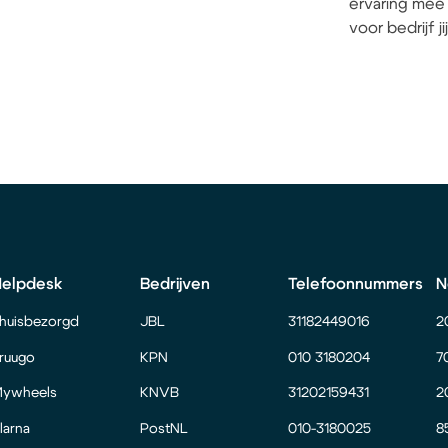
ervaring mee 
voor bedrijf j
Helpdesk
Bedrijven
Telefoonnummers
N
huisbezorgd
JBL
31182449016
2
ruugo
KPN
010 3180204
7
ywheels
KNVB
31202159431
2
larna
PostNL
010-3180025
8