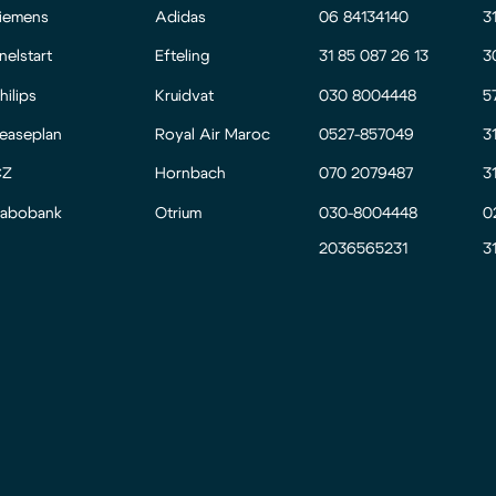
iemens
Adidas
06 84134140
3
nelstart
Efteling
31 85 087 26 13
3
hilips
Kruidvat
030 8004448
5
easeplan
Royal Air Maroc
0527-857049
3
CZ
Hornbach
070 2079487
3
abobank
Otrium
030-8004448
0
2036565231
3