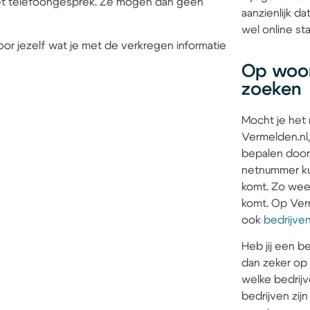
 het telefoongesprek. Ze mogen dan geen
aanzienlijk d
wel online sta
or jezelf wat je met de verkregen informatie
Op woon
zoeken
Mocht je het
Vermelden.nl,
bepalen door
netnummer kun
komt. Zo weet 
komt. Op Verm
ook
bedrijve
Heb jij een be
dan zeker op
welke bedrijv
bedrijven zi