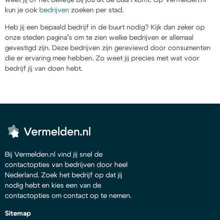
kun je ook
bedrijven
zoeken per stad.
Heb jij een bepaald bedrijf in de buurt nodig? Kijk dan zeker op
onze steden pagina’s om te zien welke bedrijven er allemaal
gevestigd zijn. Deze bedrijven zijn gereviewd door consumenten
die er ervaring mee hebben. Zo weet jij precies met wat voor
bedrijf jij van doen hebt.
Bij Vermelden.nl vind jij snel de
contactopties van bedrijven door heel
Nederland. Zoek het bedrijf op dat jij
nodig hebt en kies een van de
contactopties om contact op te nemen.
Sitemap