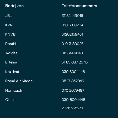
Bedrijven
Telefoonnummers
JBL
31182449016
KPN
010 3180204
KNVB
31202159431
PostNL
010-3180025
Adidas
06 84134140
Efteling
31 85 087 26 13
Kruidvat
030 8004448
Royal Air Maroc
0527-857049
Hornbach
070 2079487
Otrium
030-8004448
2036565231