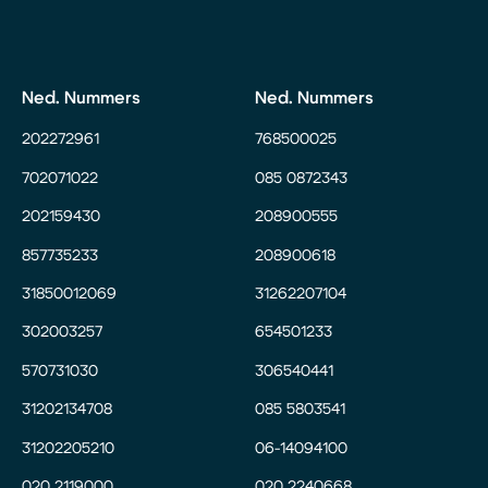
Ned. Nummers
Ned. Nummers
202272961
768500025
702071022
085 0872343
202159430
208900555
857735233
208900618
31850012069
31262207104
302003257
654501233
570731030
306540441
31202134708
085 5803541
31202205210
06-14094100
020 2119000
020 2240668