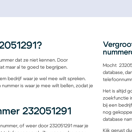
2051291?
Vergroo
nummer
mmer dat ze niet kennen. Door
Mocht 232051
at maar al te goed te begrijpen.
database, dan
iem bedrijf waar je wel mee wilt spreken.
telefoonnumme
 nummer is waar je mee wilt bellen, zodat je
Het is altijd
zoekfunctie i
bij een bedri
mmer 232051291
nog gekoppel
database name
 nummer, of weer door 232051291 maar je
Kijk gerust du