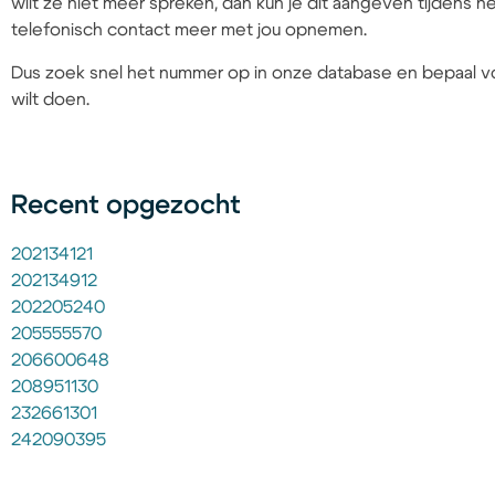
wilt ze niet meer spreken, dan kun je dit aangeven tijdens
telefonisch contact meer met jou opnemen.
Dus zoek snel het nummer op in onze database en bepaal vo
wilt doen.
Recent opgezocht
202134121
202134912
202205240
205555570
206600648
208951130
232661301
242090395