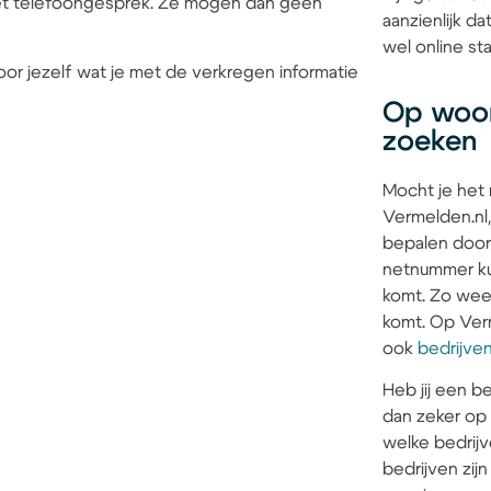
 het telefoongesprek. Ze mogen dan geen
aanzienlijk d
wel online sta
or jezelf wat je met de verkregen informatie
Op woon
zoeken
Mocht je het
Vermelden.nl,
bepalen door
netnummer kun
komt. Zo weet 
komt. Op Verm
ook
bedrijve
Heb jij een be
dan zeker op
welke bedrijv
bedrijven zi