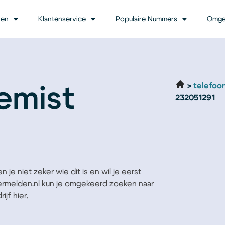
ven
Klantenservice
Populaire Nummers
Omge
telefoo
emist
232051291
 je niet zeker wie dit is en wil je eerst
Vermelden.nl kun je omgekeerd zoeken naar
jf hier.