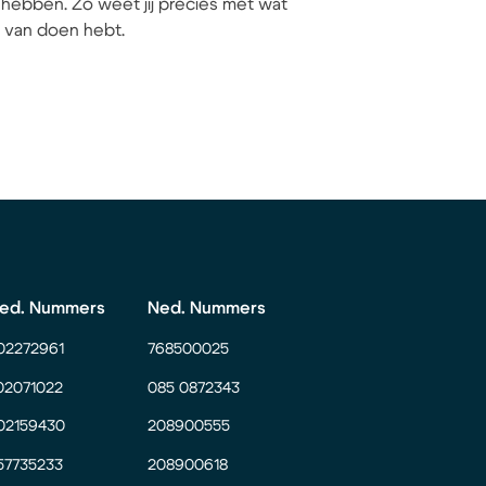
hebben. Zo weet jij precies met wat
ij van doen hebt.
ed. Nummers
Ned. Nummers
02272961
768500025
02071022
085 0872343
02159430
208900555
57735233
208900618