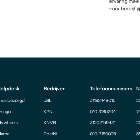
ervaring mee 
voor bedrijf j
Helpdesk
Bedrijven
Telefoonnummers
N
huisbezorgd
JBL
31182449016
2
ruugo
KPN
010 3180204
7
ywheels
KNVB
31202159431
2
larna
PostNL
010-3180025
8