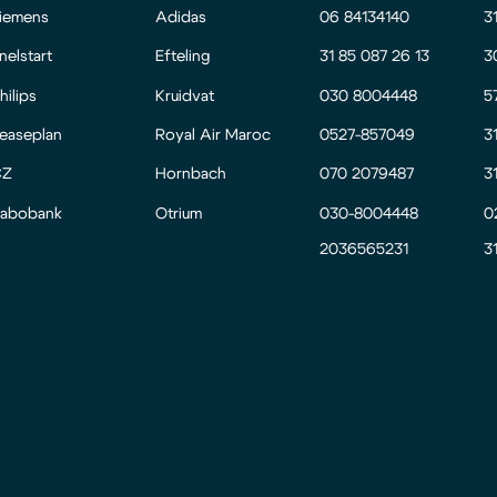
iemens
Adidas
06 84134140
3
nelstart
Efteling
31 85 087 26 13
3
hilips
Kruidvat
030 8004448
5
easeplan
Royal Air Maroc
0527-857049
3
CZ
Hornbach
070 2079487
3
abobank
Otrium
030-8004448
0
2036565231
3