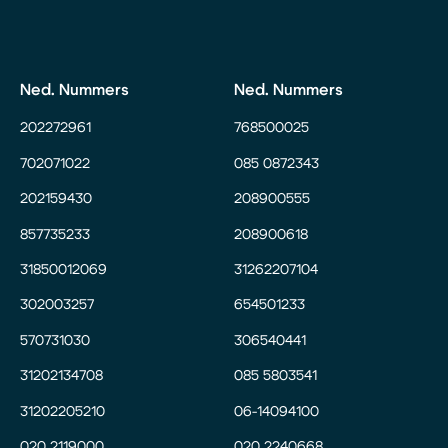
Ned. Nummers
Ned. Nummers
202272961
768500025
702071022
085 0872343
202159430
208900555
857735233
208900618
31850012069
31262207104
302003257
654501233
570731030
306540441
31202134708
085 5803541
31202205210
06-14094100
020 2119000
020 2240668