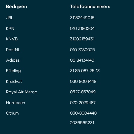
Bedrijven
Telefoonnummers
JBL
31182449016
KPN
010 3180204
KNVB
31202159431
PostNL
010-3180025
Adidas
06 84134140
Efteling
31 85 087 26 13
Kruidvat
030 8004448
Royal Air Maroc
0527-857049
Hornbach
070 2079487
Otrium
030-8004448
2036565231