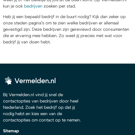
kun je ook
bedrijven
zoeken per stad.
Heb jij een bepaald bedrijf in de buurt nodig? Kijk dan zeker op
onze steden pagina’s om te zien welke bedrijven er allemaal
gevestigd zijn. Deze bedrijven zijn gereviewd door consumenten
die er ervaring mee hebben. Zo weet jij precies met wat voor
bedrijf jij van doen hebt.
Bij Vermelden.nl vind jij snel de
contactopties van bedrijven door heel
Nederland. Zoek het bedrijf op dat jij
nodig hebt en kies een van de
contactopties om contact op te nemen.
Sitemap