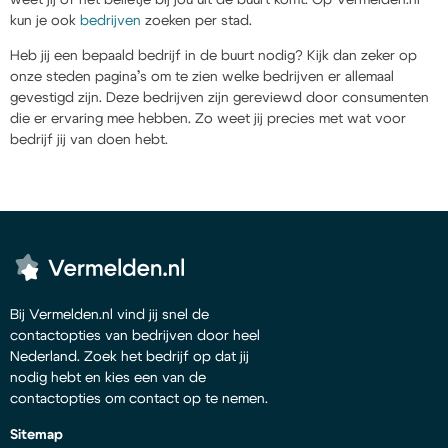
kun je ook
bedrijven
zoeken per stad.
Heb jij een bepaald bedrijf in de buurt nodig? Kijk dan zeker op
onze steden pagina’s om te zien welke bedrijven er allemaal
gevestigd zijn. Deze bedrijven zijn gereviewd door consumenten
die er ervaring mee hebben. Zo weet jij precies met wat voor
bedrijf jij van doen hebt.
Bij Vermelden.nl vind jij snel de
contactopties van bedrijven door heel
Nederland. Zoek het bedrijf op dat jij
nodig hebt en kies een van de
contactopties om contact op te nemen.
Sitemap