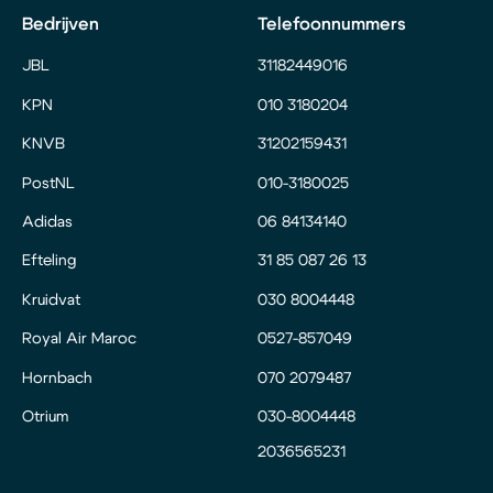
Bedrijven
Telefoonnummers
JBL
31182449016
KPN
010 3180204
KNVB
31202159431
PostNL
010-3180025
Adidas
06 84134140
Efteling
31 85 087 26 13
Kruidvat
030 8004448
Royal Air Maroc
0527-857049
Hornbach
070 2079487
Otrium
030-8004448
2036565231