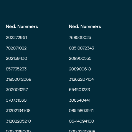
Ned. Nummers
Ned. Nummers
202272961
768500025
702071022
085 0872343
202159430
208900555
857735233
208900618
31850012069
31262207104
302003257
654501233
570731030
306540441
31202134708
085 5803541
31202205210
06-14094100
020 2119000
020 2240668