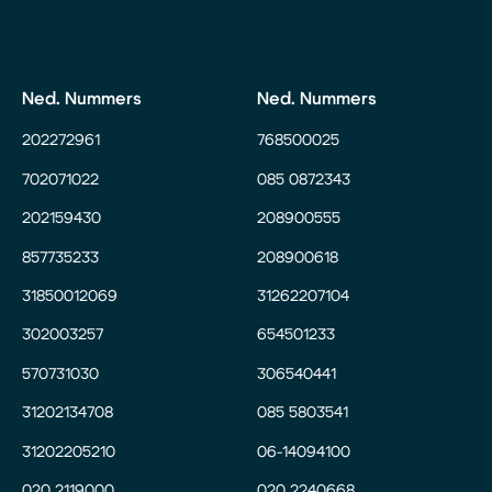
Ned. Nummers
Ned. Nummers
202272961
768500025
702071022
085 0872343
202159430
208900555
857735233
208900618
31850012069
31262207104
302003257
654501233
570731030
306540441
31202134708
085 5803541
31202205210
06-14094100
020 2119000
020 2240668