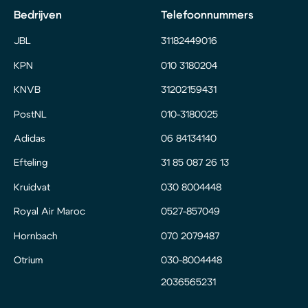
Bedrijven
Telefoonnummers
JBL
31182449016
KPN
010 3180204
KNVB
31202159431
PostNL
010-3180025
Adidas
06 84134140
Efteling
31 85 087 26 13
Kruidvat
030 8004448
Royal Air Maroc
0527-857049
Hornbach
070 2079487
Otrium
030-8004448
2036565231