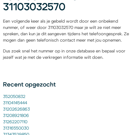
31103032570
Een volgende keer als je gebeld wordt door een onbekend
nummer, of weer door 31103032570 maar je wilt ze niet meer
spreken, dan kun je dit aangeven tijdens het telefoongesprek. Ze
mogen dan geen telefonisch contact meer met jou opnemen.
Dus zoek snel het nummer op in onze database en bepaal voor
jezelf wat je met de verkregen informatie wilt doen.
Recent opgezocht
352050832
31104145444
31202626863
31208921806
31262207110
31316550030
31343529850