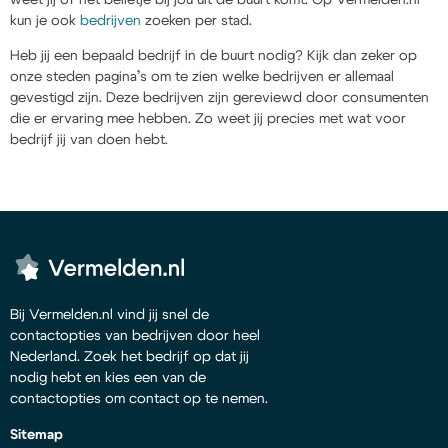
kun je ook
bedrijven
zoeken per stad.
Heb jij een bepaald bedrijf in de buurt nodig? Kijk dan zeker op
onze steden pagina’s om te zien welke bedrijven er allemaal
gevestigd zijn. Deze bedrijven zijn gereviewd door consumenten
die er ervaring mee hebben. Zo weet jij precies met wat voor
bedrijf jij van doen hebt.
Bij Vermelden.nl vind jij snel de
contactopties van bedrijven door heel
Nederland. Zoek het bedrijf op dat jij
nodig hebt en kies een van de
contactopties om contact op te nemen.
Sitemap