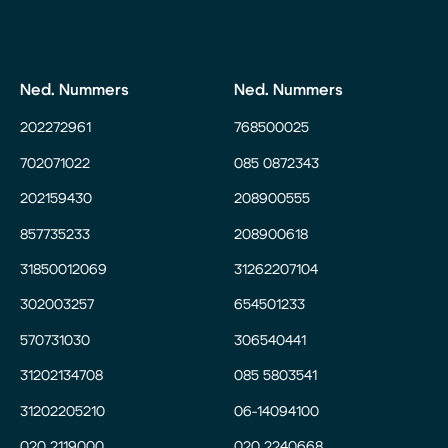
Ned. Nummers
Ned. Nummers
202272961
768500025
702071022
085 0872343
202159430
208900555
857735233
208900618
31850012069
31262207104
302003257
654501233
570731030
306540441
31202134708
085 5803541
31202205210
06-14094100
020 2119000
020 2240668