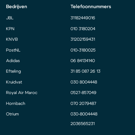
Bedrijven
Telefoonnummers
JBL
31182449016
KPN
010 3180204
KNVB
31202159431
PostNL
010-3180025
Adidas
06 84134140
Efteling
31 85 087 26 13
Kruidvat
030 8004448
Royal Air Maroc
0527-857049
Hornbach
070 2079487
Otrium
030-8004448
2036565231