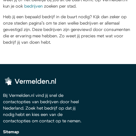
kun je ook
bedrijven
zoeken per stad.
Heb jij een bepaald bedrijf in de buurt nodig? Kijk dan zeker op
onze steden pagina’s om te zien welke bedrijven er allemaal
gevestigd zijn. Deze bedrijven zijn gereviewd door consumenten
die er ervaring mee hebben. Zo weet jij precies met wat voor
bedrijf jij van doen hebt.
Bij Vermelden.nl vind jij snel de
contactopties van bedrijven door heel
Nederland. Zoek het bedrijf op dat jij
nodig hebt en kies een van de
contactopties om contact op te nemen.
Sitemap