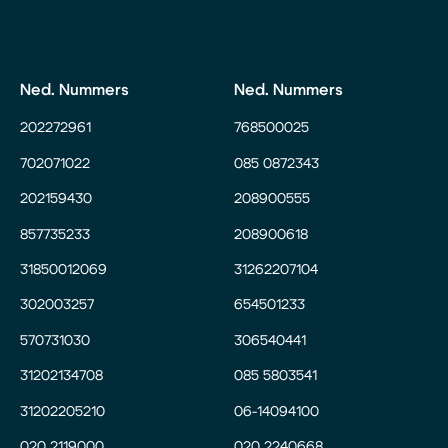
Ned. Nummers
Ned. Nummers
202272961
768500025
702071022
085 0872343
202159430
208900555
857735233
208900618
31850012069
31262207104
302003257
654501233
570731030
306540441
31202134708
085 5803541
31202205210
06-14094100
020 2119000
020 2240668