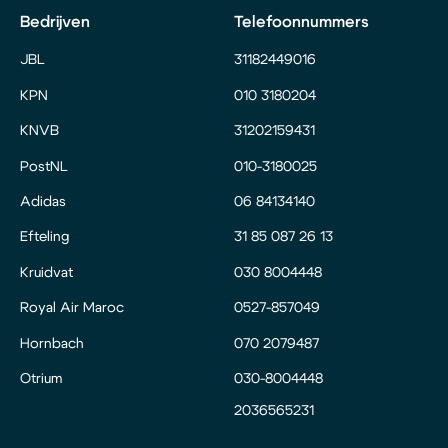
Bedrijven
Telefoonnummers
JBL
31182449016
KPN
010 3180204
KNVB
31202159431
PostNL
010-3180025
Adidas
06 84134140
Efteling
31 85 087 26 13
Kruidvat
030 8004448
Royal Air Maroc
0527-857049
Hornbach
070 2079487
Otrium
030-8004448
2036565231