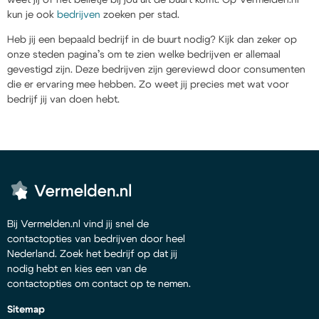
kun je ook
bedrijven
zoeken per stad.
Heb jij een bepaald bedrijf in de buurt nodig? Kijk dan zeker op
onze steden pagina’s om te zien welke bedrijven er allemaal
gevestigd zijn. Deze bedrijven zijn gereviewd door consumenten
die er ervaring mee hebben. Zo weet jij precies met wat voor
bedrijf jij van doen hebt.
Bij Vermelden.nl vind jij snel de
contactopties van bedrijven door heel
Nederland. Zoek het bedrijf op dat jij
nodig hebt en kies een van de
contactopties om contact op te nemen.
Sitemap