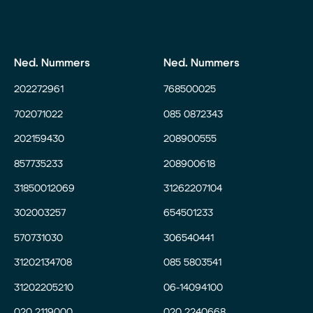
Ned. Nummers
Ned. Nummers
202272961
768500025
702071022
085 0872343
202159430
208900555
857735233
208900618
31850012069
31262207104
302003257
654501233
570731030
306540441
31202134708
085 5803541
31202205210
06-14094100
020 2119000
020 2240668