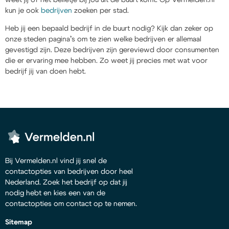
kun je ook
bedrijven
zoeken per stad.
Heb jij een bepaald bedrijf in de buurt nodig? Kijk dan zeker op
onze steden pagina’s om te zien welke bedrijven er allemaal
gevestigd zijn. Deze bedrijven zijn gereviewd door consumenten
die er ervaring mee hebben. Zo weet jij precies met wat voor
bedrijf jij van doen hebt.
Bij Vermelden.nl vind jij snel de
contactopties van bedrijven door heel
Nederland. Zoek het bedrijf op dat jij
nodig hebt en kies een van de
contactopties om contact op te nemen.
Sitemap