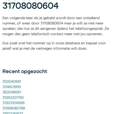
31708080604
Een volgende keer als je gebeld wordt door een onbekend
nummer, of weer door 31708080604 maar je wilt ze niet meer
spreken, dan kun je dit aangeven tijdens het telefoongesprek. Ze
mogen dan geen telefonisch contact meer met jou opnemen.
Dus zoek snel het nummer op in onze database en bepaal voor
jezelf wat je met de verkregen informatie wilt doen.
Recent opgezocht
302040581
334601955
362048591
31262207142
31303104999
31368080798
31502141433