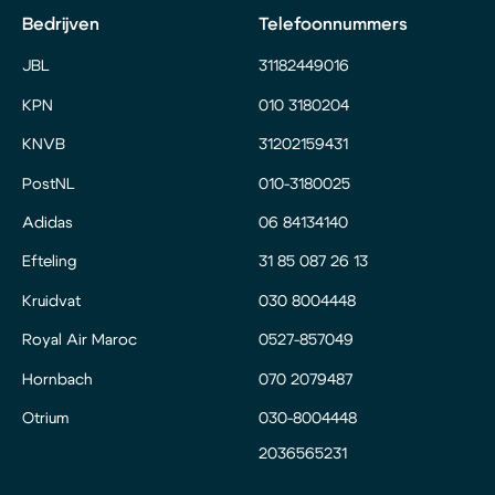
Bedrijven
Telefoonnummers
JBL
31182449016
KPN
010 3180204
KNVB
31202159431
PostNL
010-3180025
Adidas
06 84134140
Efteling
31 85 087 26 13
Kruidvat
030 8004448
Royal Air Maroc
0527-857049
Hornbach
070 2079487
Otrium
030-8004448
2036565231