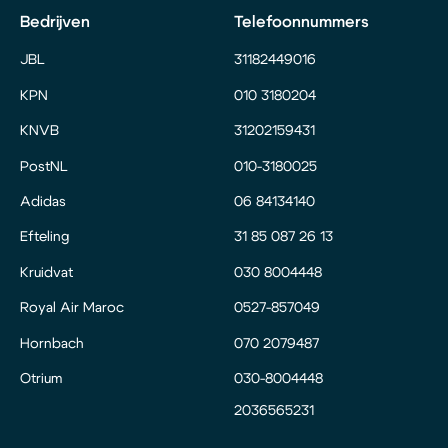
Bedrijven
Telefoonnummers
JBL
31182449016
KPN
010 3180204
KNVB
31202159431
PostNL
010-3180025
Adidas
06 84134140
Efteling
31 85 087 26 13
Kruidvat
030 8004448
Royal Air Maroc
0527-857049
Hornbach
070 2079487
Otrium
030-8004448
2036565231