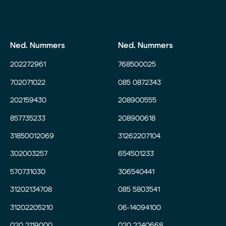
Ned. Nummers
Ned. Nummers
202272961
768500025
702071022
085 0872343
202159430
208900555
857735233
208900618
31850012069
31262207104
302003257
654501233
570731030
306540441
31202134708
085 5803541
31202205210
06-14094100
020 2119000
020 2240668