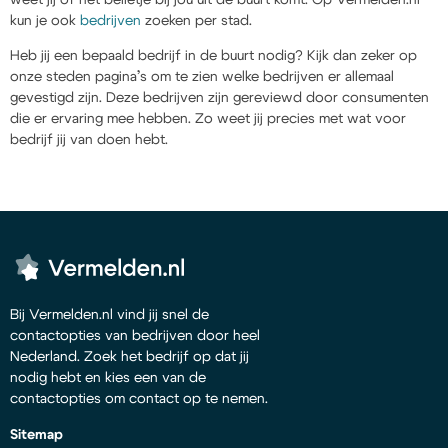
kun je ook
bedrijven
zoeken per stad.
Heb jij een bepaald bedrijf in de buurt nodig? Kijk dan zeker op
onze steden pagina’s om te zien welke bedrijven er allemaal
gevestigd zijn. Deze bedrijven zijn gereviewd door consumenten
die er ervaring mee hebben. Zo weet jij precies met wat voor
bedrijf jij van doen hebt.
Bij Vermelden.nl vind jij snel de
contactopties van bedrijven door heel
Nederland. Zoek het bedrijf op dat jij
nodig hebt en kies een van de
contactopties om contact op te nemen.
Sitemap