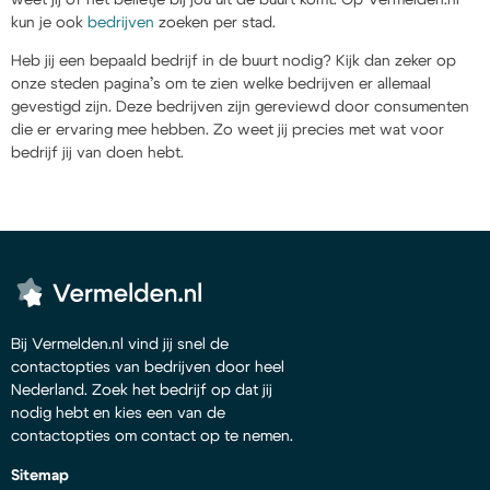
kun je ook
bedrijven
zoeken per stad.
Heb jij een bepaald bedrijf in de buurt nodig? Kijk dan zeker op
onze steden pagina’s om te zien welke bedrijven er allemaal
gevestigd zijn. Deze bedrijven zijn gereviewd door consumenten
die er ervaring mee hebben. Zo weet jij precies met wat voor
bedrijf jij van doen hebt.
Bij Vermelden.nl vind jij snel de
contactopties van bedrijven door heel
Nederland. Zoek het bedrijf op dat jij
nodig hebt en kies een van de
contactopties om contact op te nemen.
Sitemap