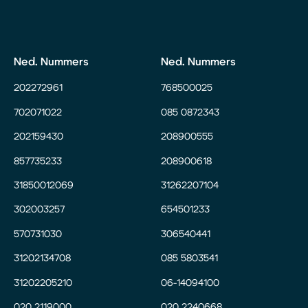
Ned. Nummers
Ned. Nummers
202272961
768500025
702071022
085 0872343
202159430
208900555
857735233
208900618
31850012069
31262207104
302003257
654501233
570731030
306540441
31202134708
085 5803541
31202205210
06-14094100
020 2119000
020 2240668