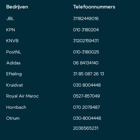
Bedrijven
Telefoonnummers
JBL
31182449016
KPN
010 3180204
KNVB
31202159431
PostNL
010-3180025
Adidas
06 84134140
Efteling
31 85 087 26 13
Kruidvat
030 8004448
Royal Air Maroc
0527-857049
Hornbach
070 2079487
Otrium
030-8004448
2036565231