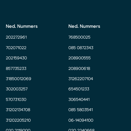
Ned. Nummers
Ned. Nummers
202272961
768500025
702071022
085 0872343
202159430
208900555
857735233
208900618
31850012069
31262207104
302003257
654501233
570731030
306540441
31202134708
085 5803541
31202205210
06-14094100
020 2119000
020 2240668