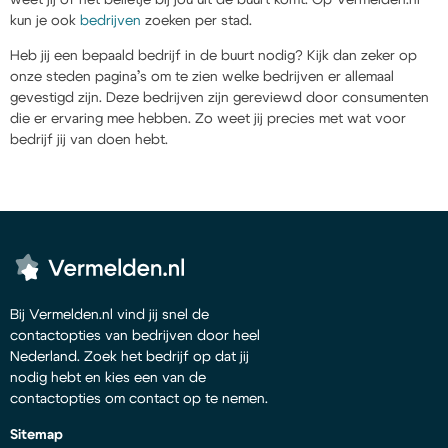
kun je ook
bedrijven
zoeken per stad.
Heb jij een bepaald bedrijf in de buurt nodig? Kijk dan zeker op
onze steden pagina’s om te zien welke bedrijven er allemaal
gevestigd zijn. Deze bedrijven zijn gereviewd door consumenten
die er ervaring mee hebben. Zo weet jij precies met wat voor
bedrijf jij van doen hebt.
Bij Vermelden.nl vind jij snel de
contactopties van bedrijven door heel
Nederland. Zoek het bedrijf op dat jij
nodig hebt en kies een van de
contactopties om contact op te nemen.
Sitemap