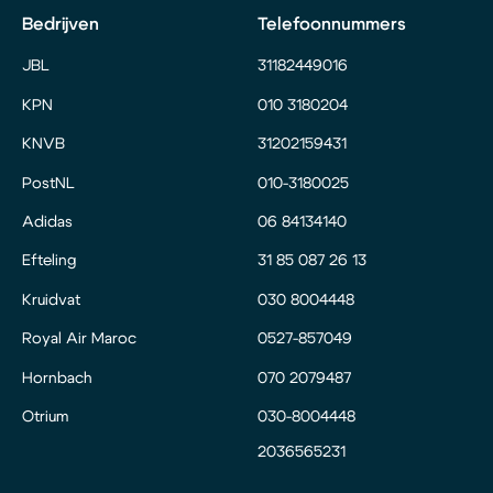
Bedrijven
Telefoonnummers
JBL
31182449016
KPN
010 3180204
KNVB
31202159431
PostNL
010-3180025
Adidas
06 84134140
Efteling
31 85 087 26 13
Kruidvat
030 8004448
Royal Air Maroc
0527-857049
Hornbach
070 2079487
Otrium
030-8004448
2036565231