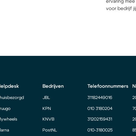
ervaring mee 
voor bedrijf j
Helpdesk
Bedrijven
Telefoonnummers
N
huisbezorgd
JBL
31182449016
2
ruugo
KPN
010 3180204
7
ywheels
KNVB
31202159431
2
larna
PostNL
010-3180025
8