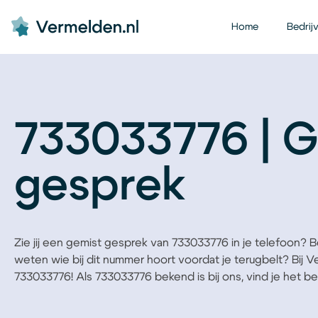
Home
Bedrij
733033776 | G
gesprek
Zie jij een gemist gesprek van 733033776 in je telefoon? Ben
weten wie bij dit nummer hoort voordat je terugbelt? Bij 
733033776! Als 733033776 bekend is bij ons, vind je het bedr