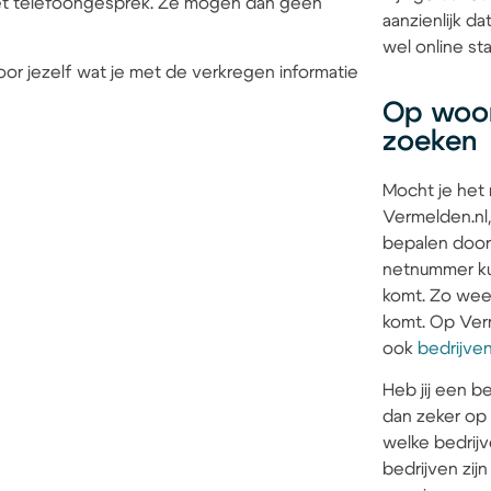
 het telefoongesprek. Ze mogen dan geen
aanzienlijk d
wel online sta
or jezelf wat je met de verkregen informatie
Op woon
zoeken
Mocht je het
Vermelden.nl,
bepalen door
netnummer kun
komt. Zo weet 
komt. Op Verm
ook
bedrijve
Heb jij een be
dan zeker op
welke bedrijv
bedrijven zi