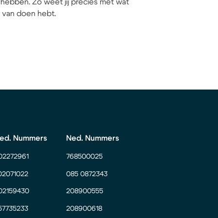
hebben. Zo weet jij precies met wat
ij van doen hebt.
ed. Nummers
Ned. Nummers
02272961
768500025
02071022
085 0872343
02159430
208900555
57735233
208900618