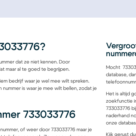
33033776?
Vergroo
nummer
mmer dat ze niet kennen. Door
Mocht 733033
at maar al te goed te begrijpen.
database, dan
iem bedrijf waar je wel mee wilt spreken.
telefoonnumme
 nummer is waar je mee wilt bellen, zodat je
Het is altijd
zoekfunctie i
733033776 bij
mmer 733033776
naderhand no
onze database
 nummer, of weer door 733033776 maar je
Kijk gerust du