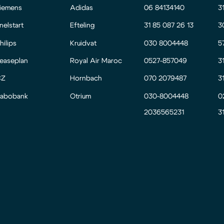
iemens
Adidas
06 84134140
3
nelstart
Efteling
31 85 087 26 13
3
hilips
Kruidvat
030 8004448
5
easeplan
Royal Air Maroc
0527-857049
3
CZ
Hornbach
070 2079487
3
abobank
Otrium
030-8004448
0
2036565231
3