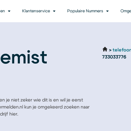
ven
Klantenservice
Populaire Nummers
Omge
telefoo
emist
733033776
 je niet zeker wie dit is en wil je eerst
Vermelden.nl kun je omgekeerd zoeken naar
ijf hier.