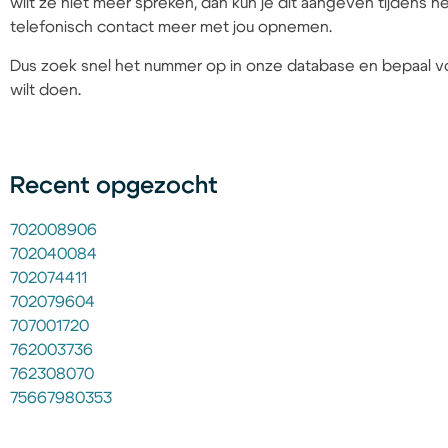
wilt ze niet meer spreken, dan kun je dit aangeven tijdens
telefonisch contact meer met jou opnemen.
Dus zoek snel het nummer op in onze database en bepaal vo
wilt doen.
Recent opgezocht
702008906
702040084
702074411
702079604
707001720
762003736
762308070
75667980353